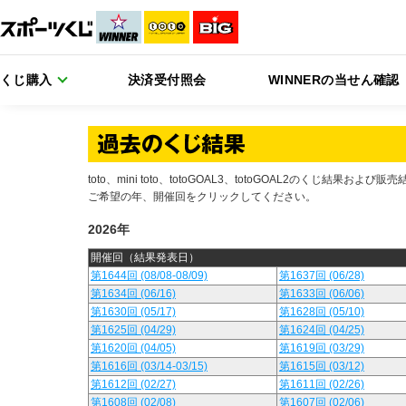
くじ購入
決済受付照会
WINNERの当せん確認
toto、mini toto、totoGOAL3、totoGOAL2のくじ結果およ
ご希望の年、開催回をクリックしてください。
2026年
開催回（結果発表日）
第1644回 (08/08-08/09)
第1637回 (06/28)
第1634回 (06/16)
第1633回 (06/06)
第1630回 (05/17)
第1628回 (05/10)
第1625回 (04/29)
第1624回 (04/25)
第1620回 (04/05)
第1619回 (03/29)
第1616回 (03/14-03/15)
第1615回 (03/12)
第1612回 (02/27)
第1611回 (02/26)
第1608回 (02/08)
第1607回 (02/06)