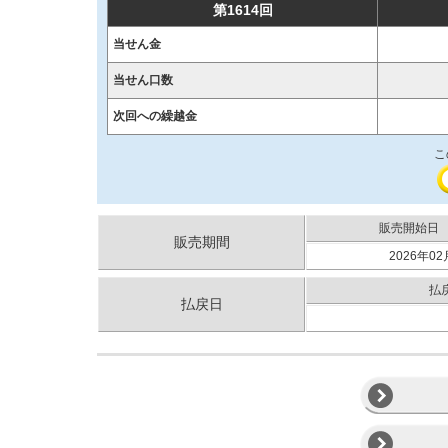
第1614回
当せん金
当せん口数
次回への繰越金
こ
販売開始日
販売期間
2026年02
払
払戻日