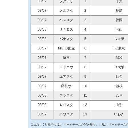
03/07
フクアリ
1
千葉
03/07
メルスタ
2
鹿島
03/07
ベススタ
3
福岡
03/08
ＪＦＥス
4
岡山
03/08
パナスタ
5
Ｇ大阪
03/07
MUFG国立
6
FC東京
03/07
埼玉
7
浦和
03/07
ヨドコウ
8
Ｃ大阪
03/07
ユアスタ
9
仙台
03/07
藤枝サ
10
藤枝
03/08
プラスタ
11
八戸
03/08
ＮＤスタ
12
山形
03/07
ハワスタ
13
いわき
ご注意：くじ結果の1は「ホームチームの90分勝ち」、2は「ホームチームの