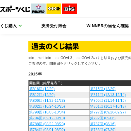
くじ購入
決済受付照会
WINNERの当せん確認
toto、mini toto、totoGOAL3、totoGOAL2のくじ結果およ
ご希望の年、開催回をクリックしてください。
2015年
開催回（結果発表日）
第816回 (12/29)
第815回 (12/29)
第812回 (12/20)
第811回 (12/13-12/14)
第806回 (11/22-11/23)
第805回 (11/14-11/15)
第802回 (10/24-10/25)
第801回 (10/17-10/18)
第798回 (10/03-10/04)
第797回 (09/26-09/27)
第794回 (09/12-09/13)
第792回 (09/06)
第788回 (08/22-08/23)
第787回 (08/16)
第784回 (08/01-08/02)
第783回 (07/29)