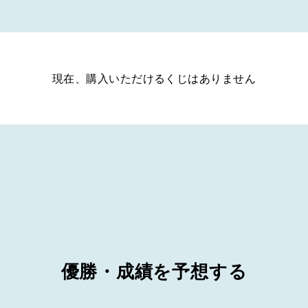
現在、購入いただけるくじはありません
優勝・成績を予想する