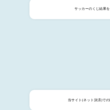
サッカーのくじ結果を
当サイト(ネット決済)で