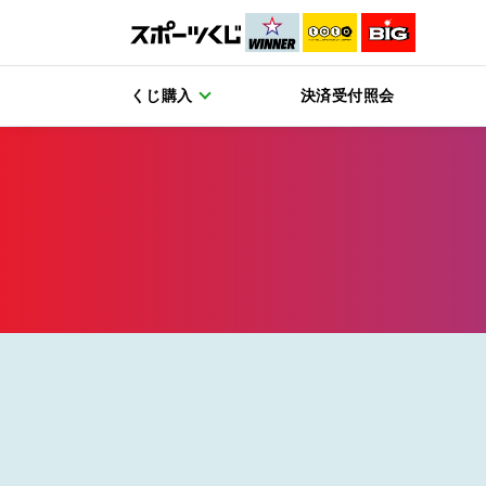
くじ購入
決済受付照会