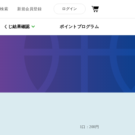
舗検索
新規会員登録
ログイン
くじ結果確認
ポイントプログラム
1口：200円