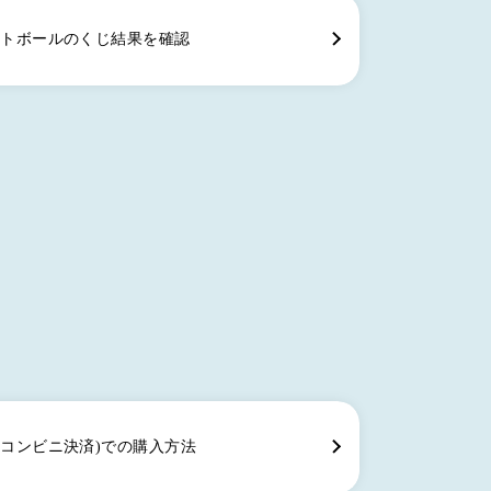
ットボールのくじ結果を確認
(コンビニ決済)での購入方法