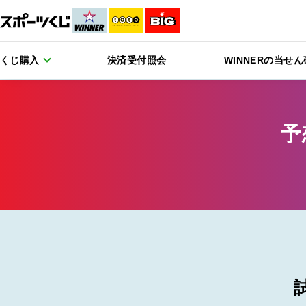
くじ購入
決済受付照会
WINNERの当せ
予