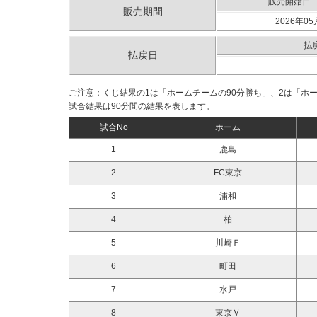
販売開始日
販売期間
2026年05
払
払戻日
ご注意：くじ結果の1は「ホームチームの90分勝ち」、2は「ホ
試合結果は90分間の結果を表します。
試合No
ホーム
1
鹿島
2
FC東京
3
浦和
4
柏
5
川崎Ｆ
6
町田
7
水戸
8
東京Ｖ