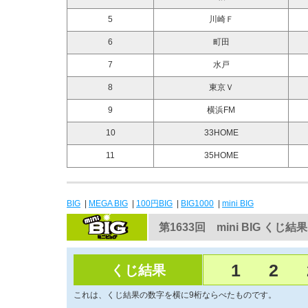
5
川崎Ｆ
6
町田
7
水戸
8
東京Ｖ
9
横浜FM
10
33HOME
11
35HOME
BIG
|
MEGA BIG
|
100円BIG
|
BIG1000
|
mini BIG
第1633回 mini BIG くじ結果
1
2
くじ結果
これは、くじ結果の数字を横に9桁ならべたものです。