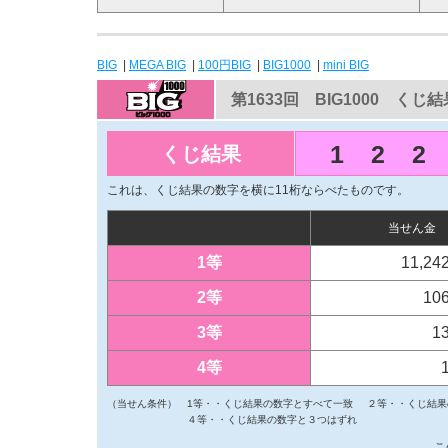
BIG
|
MEGA BIG
|
100円BIG
|
BIG1000
|
mini BIG
第1633回 BIG1000 くじ結
1
2
2
くじ結果
これは、くじ結果の数字を横に11桁ならべたものです。
当せん金
1等
11,24
2等
10
3等
1
4等
（当せん条件）
1等・・くじ結果の数字とすべて一致
２等・・くじ結果
４等・・くじ結果の数字と３つはずれ
こ