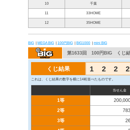
10
千葉
11
33HOME
12
35HOME
BIG
|
MEGA BIG
|
100円BIG
|
BIG1000
|
mini BIG
第1633回 100円BIG くじ
1
2
2
2
くじ結果
これは、くじ結果の数字を横に14桁並べたものです。
当せん金
1等
200,00
2等
78
3等
2