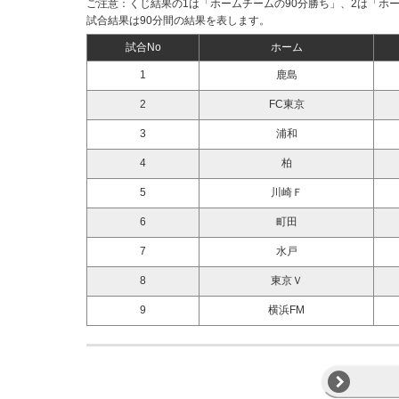
ご注意：くじ結果の1は「ホームチームの90分勝ち」、2は「ホ
試合結果は90分間の結果を表します。
試合No
ホーム
1
鹿島
2
FC東京
3
浦和
4
柏
5
川崎Ｆ
6
町田
7
水戸
8
東京Ｖ
9
横浜FM