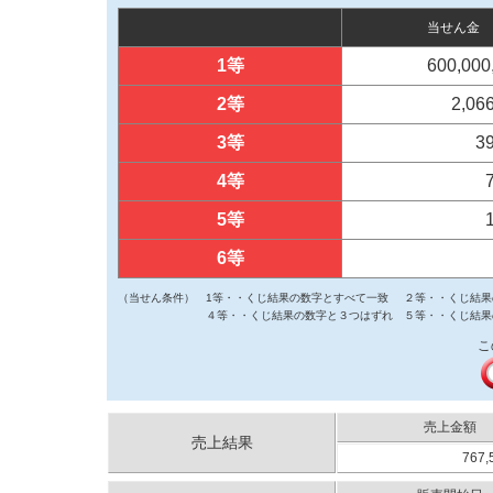
当せん金
1等
600,000
2等
2,06
3等
3
4等
5等
6等
（当せん条件）
1等・・くじ結果の数字とすべて一致
２等・・くじ結果
４等・・くじ結果の数字と３つはずれ
５等・・くじ結果
こ
売上金額
売上結果
767,