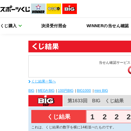
くじ購入
決済受付照会
WINNERの当せん確認
当せん確認サービス
くじ結果一覧へ
BIG
|
MEGA BIG
|
100円BIG
|
BIG1000
|
mini BIG
第1633回 BIG くじ結果
1
2
2
2
くじ結果
これは、くじ結果の数字を横に14桁並べたものです。