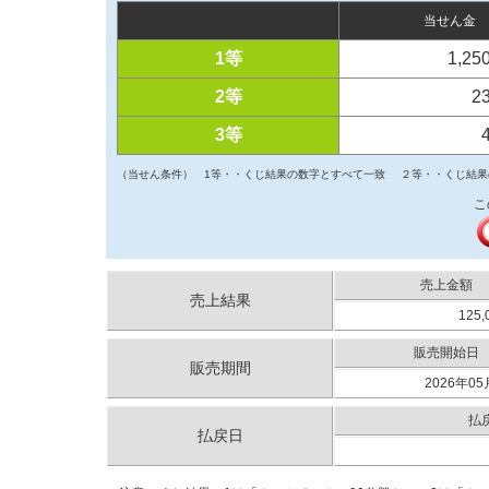
当せん金
1等
1,25
2等
2
3等
（当せん条件）
1等・・くじ結果の数字とすべて一致
２等・・くじ結果
こ
売上金額
売上結果
125,
販売開始日
販売期間
2026年05
払
払戻日