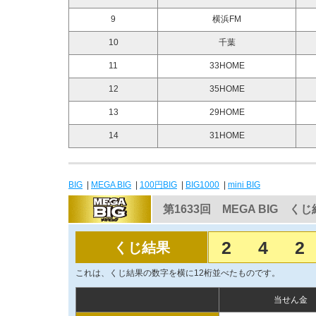
9
横浜FM
10
千葉
11
33HOME
12
35HOME
13
29HOME
14
31HOME
BIG
|
MEGA BIG
|
100円BIG
|
BIG1000
|
mini BIG
第1633回 MEGA BIG く
2
4
2
くじ結果
これは、くじ結果の数字を横に12桁並べたものです。
当せん金