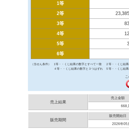
1等
2等
23,38
3等
8
4等
1
5等
6等
（当せん条件）
1等・・くじ結果の数字とすべて一致
２等・・くじ結果
４等・・くじ結果の数字と３つはずれ
５等・・くじ結果
こ
売上金額
売上結果
668,
販売開始日
販売期間
2026年05