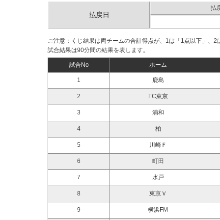
払
払戻日
ご注意：くじ結果は両チームの合計得点が、1は「1点以下」、2は
試合結果は90分間の結果を表します。
試合No
ホーム
1
鹿島
2
FC東京
3
浦和
4
柏
5
川崎Ｆ
6
町田
7
水戸
8
東京Ｖ
9
横浜FM