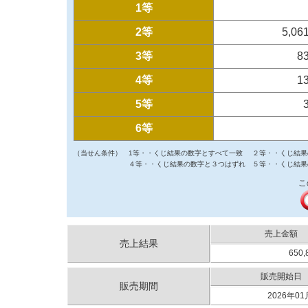
1等
2等
5,06
3等
8
4等
1
5等
6等
（当せん条件）
1等・・くじ結果の数字とすべて一致
２等・・くじ結果
４等・・くじ結果の数字と３つはずれ
５等・・くじ結果
こ
売上金額
売上結果
650,
販売開始日
販売期間
2026年01