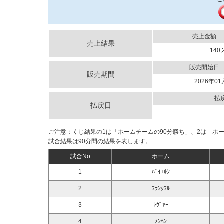
売上金額
売上結果
140,
販売開始日
販売期間
2026年01
払
払戻日
ご注意：くじ結果の1は「ホームチームの90分勝ち」、2は「ホ
試合結果は90分間の結果を表します。
試合No
ホーム
1
ﾊﾞｲｴﾙﾝ
2
ﾌﾗﾝｸﾌﾙ
3
ﾚｳﾞｧｰ
4
ﾒﾝﾍﾝ