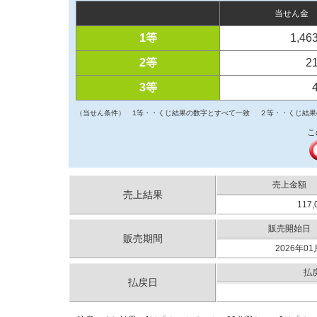
当せん金
1等
1,46
2等
2
3等
（当せん条件）
1等・・くじ結果の数字とすべて一致
２等・・くじ結果
こ
売上金額
売上結果
117,
販売開始日
販売期間
2026年01
払
払戻日