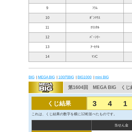
9
ﾌﾗﾑ
10
ﾎﾞﾝﾏｳｽ
11
ｸﾘｽﾀﾙ
12
ﾊﾞｰﾝﾘｰ
13
ｱｰｾﾅﾙ
14
ﾏﾝC
BIG
|
MEGA BIG
|
100円BIG
|
BIG1000
|
mini BIG
第1604回 MEGA BIG く
3
4
1
くじ結果
これは、くじ結果の数字を横に12桁並べたものです。
当せん金