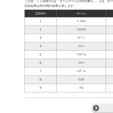
ご注意：くじ結果の1は「ホームチームの90分勝ち」、2は「ホ
試合結果は90分間の結果を表します。
試合No
ホーム
1
ﾊﾞｲｴﾙﾝ
2
ﾌﾗﾝｸﾌﾙ
3
ﾚｳﾞｧｰ
4
ﾒﾝﾍﾝ
5
ﾌﾗｲﾌﾞﾙ
6
ﾏｲﾝﾂ
7
ﾊｲﾃﾞﾝﾊ
8
ｳﾆｵﾝ
9
ﾌﾗﾑ