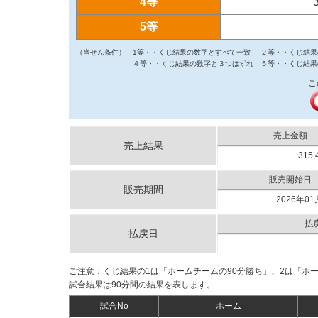
4等
5等
（当せん条件）
1等・・くじ結果の数字とすべて一致
２等・・くじ結果
４等・・くじ結果の数字と３つはずれ
５等・・くじ結果
こ
売上金額
売上結果
315,
販売開始日
販売期間
2026年01
払
払戻日
ご注意：くじ結果の1は「ホームチームの90分勝ち」、2は「ホ
試合結果は90分間の結果を表します。
試合No
ホーム