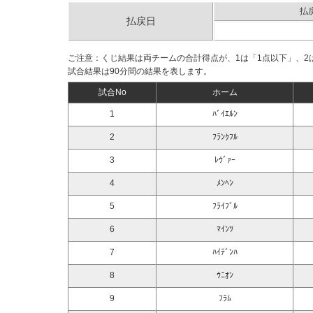
払
払戻日
ご注意：くじ結果は両チームの合計得点が、1は「1点以下」、2は
試合結果は90分間の結果を表します。
試合No
ホーム
1
ﾊﾞｲｴﾙﾝ
2
ﾌﾗﾝｸﾌﾙ
3
ﾚｳﾞｧｰ
4
ﾒﾝﾍﾝ
5
ﾌﾗｲﾌﾞﾙ
6
ﾏｲﾝﾂ
7
ﾊｲﾃﾞﾝﾊ
8
ｳﾆｵﾝ
9
ﾌﾗﾑ