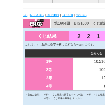
BIG
|
MEGA BIG
|
100円BIG
|
BIG1000
|
mini BIG
第1604回 BIG1000 くじ結
2
2
1
くじ結果
これは、くじ結果の数字を横に11桁ならべたものです。
当せん金
1等
10,51
2等
10
3等
1
4等
（当せん条件）
1等・・くじ結果の数字とすべて一致
２等・・くじ結果
４等・・くじ結果の数字と３つはずれ
こ