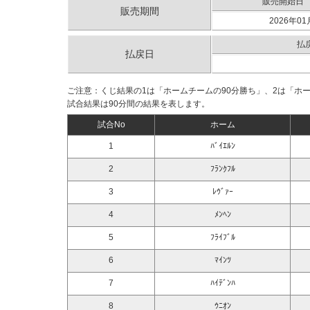
販売開始日
販売期間
2026年01
払
払戻日
ご注意：くじ結果の1は「ホームチームの90分勝ち」、2は「ホ
試合結果は90分間の結果を表します。
試合No
ホーム
1
ﾊﾞｲｴﾙﾝ
2
ﾌﾗﾝｸﾌﾙ
3
ﾚｳﾞｧｰ
4
ﾒﾝﾍﾝ
5
ﾌﾗｲﾌﾞﾙ
6
ﾏｲﾝﾂ
7
ﾊｲﾃﾞﾝﾊ
8
ｳﾆｵﾝ