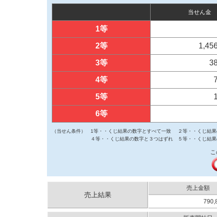
当せん金
1等
2等
1,45
3等
3
4等
5等
6等
（当せん条件）
1等・・くじ結果の数字とすべて一致
２等・・くじ結果
４等・・くじ結果の数字と３つはずれ
５等・・くじ結果
こ
売上金額
売上結果
790,