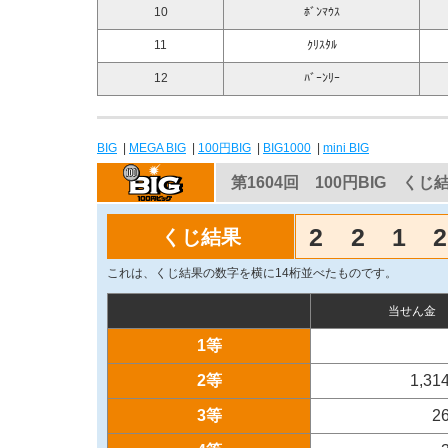
10
ﾎﾞﾝﾏｳｽ
11
ｸﾘｽﾀﾙ
12
ﾊﾞｰﾝﾘｰ
BIG
|
MEGA BIG
|
100円BIG
|
BIG1000
|
mini BIG
第1604回 100円BIG くじ
2
2
1
2
くじ結果
これは、くじ結果の数字を横に14桁並べたものです。
当せん金
1等
2等
1,31
3等
2