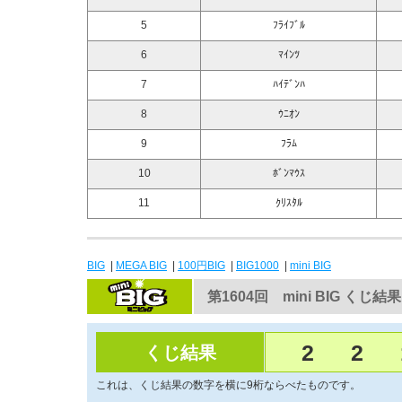
5
ﾌﾗｲﾌﾞﾙ
6
ﾏｲﾝﾂ
7
ﾊｲﾃﾞﾝﾊ
8
ｳﾆｵﾝ
9
ﾌﾗﾑ
10
ﾎﾞﾝﾏｳｽ
11
ｸﾘｽﾀﾙ
BIG
|
MEGA BIG
|
100円BIG
|
BIG1000
|
mini BIG
第1604回 mini BIG くじ結果
2
2
くじ結果
これは、くじ結果の数字を横に9桁ならべたものです。