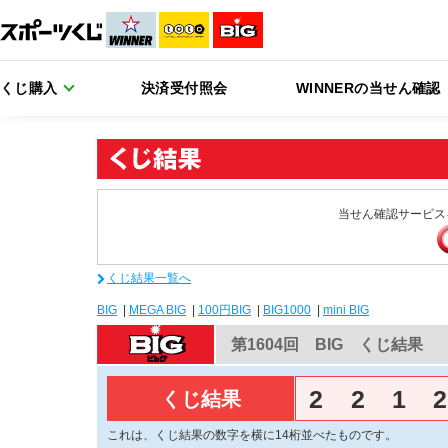
くじ購入
決済受付照会
WINNERの当せん確認
当せん確認サービス
くじ結果一覧へ
BIG
|
MEGA BIG
|
100円BIG
|
BIG1000
|
mini BIG
第1604回 BIG くじ結果
2
2
1
2
くじ結果
これは、くじ結果の数字を横に14桁並べたものです。