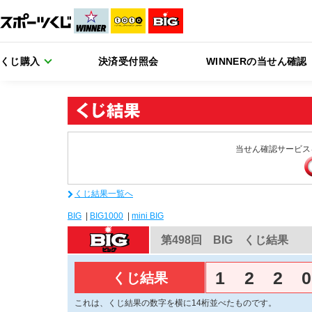
くじ購入
決済受付照会
WINNERの当せん確認
当せん確認サービス
くじ結果一覧へ
BIG
|
BIG1000
|
mini BIG
第498回 BIG くじ結果
1
2
2
0
くじ結果
これは、くじ結果の数字を横に14桁並べたものです。