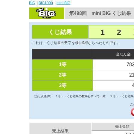
BIG
|
BIG1000
|
mini BIG
第498回 mini BIG くじ結果
1
2
くじ結果
これは、くじ結果の数字を横に9桁ならべたものです。
当せん金
1等
78
2等
2
3等
（当せん条件）
1等・・くじ結果の数字とすべて一致
２等・・くじ結果
こ
売上金額
売上結果