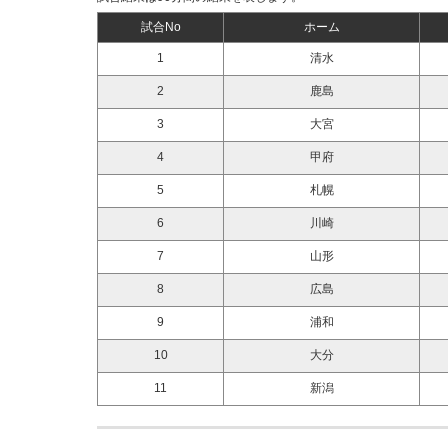
試合No
ホーム
1
清水
2
鹿島
3
大宮
4
甲府
5
札幌
6
川崎
7
山形
8
広島
9
浦和
10
大分
11
新潟