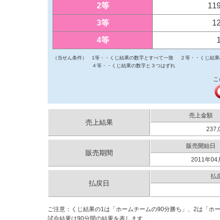
2等
11
3等
1
4等
（当せん条件）
1等・・くじ結果の数字とすべて一致
２等・・くじ結果
４等・・くじ結果の数字と３つはずれ
こ
売上金額
売上結果
237,
販売開始日
販売期間
2011年04
払
払戻日
ご注意：くじ結果の1は「ホームチームの90分勝ち」、2は「ホ
試合結果は90分間の結果を表します。