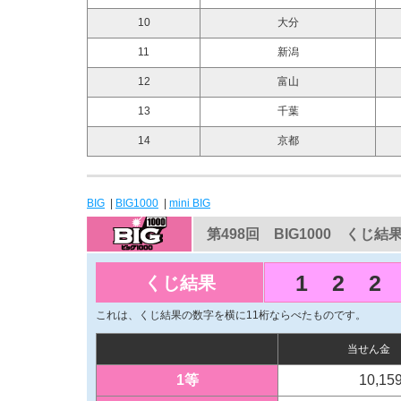
10
大分
11
新潟
12
富山
13
千葉
14
京都
BIG
|
BIG1000
|
mini BIG
第498回 BIG1000 くじ結
1
2
2
くじ結果
これは、くじ結果の数字を横に11桁ならべたものです。
当せん金
1等
10,15