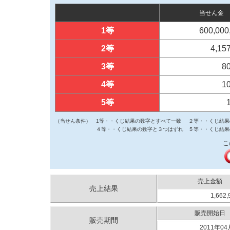
当せん金
1等
600,000
2等
4,15
3等
8
4等
1
5等
（当せん条件）
1等・・くじ結果の数字とすべて一致
２等・・くじ結果
４等・・くじ結果の数字と３つはずれ
５等・・くじ結果
こ
売上金額
売上結果
1,662
販売開始日
販売期間
2011年04