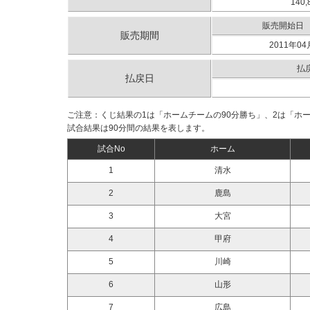
140,
販売開始日
販売期間
2011年04
払
払戻日
ご注意：くじ結果の1は「ホームチームの90分勝ち」、2は「ホ
試合結果は90分間の結果を表します。
試合No
ホーム
1
清水
2
鹿島
3
大宮
4
甲府
5
川崎
6
山形
7
広島