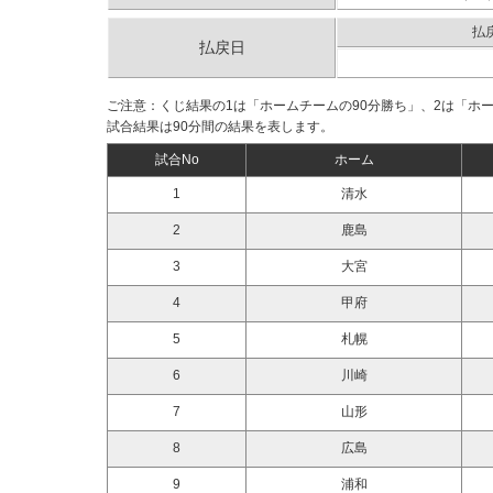
払
払戻日
ご注意：くじ結果の1は「ホームチームの90分勝ち」、2は「ホ
試合結果は90分間の結果を表します。
試合No
ホーム
1
清水
2
鹿島
3
大宮
4
甲府
5
札幌
6
川崎
7
山形
8
広島
9
浦和