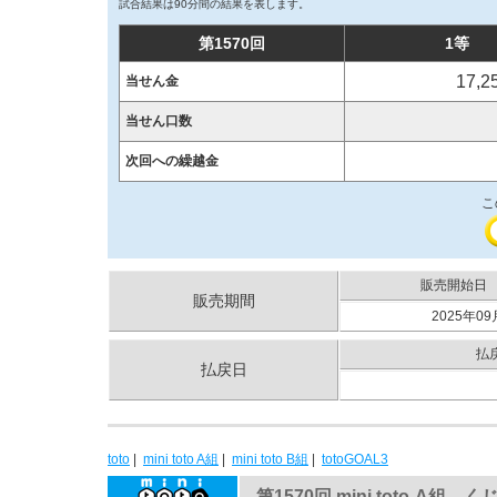
試合結果は90分間の結果を表します。
第1570回
1等
17,2
当せん金
当せん口数
次回への繰越金
こ
販売開始日
販売期間
2025年09
払
払戻日
toto
|
mini toto A組
|
mini toto B組
|
totoGOAL3
第1570回 mini toto-A組 