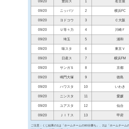
09/20
豊田ス
1
名古屋
09/20
ニッパツ
2
横浜FC
09/20
ヨドコウ
3
Ｃ大阪
09/20
Ｕ等々力
4
川崎Ｆ
09/20
埼玉
5
浦和
09/20
味スタ
6
東京Ｖ
09/20
日産ス
7
横浜FM
09/20
サンガＳ
8
京都
09/20
鳴門大塚
9
徳島
09/20
ハワスタ
10
いわき
09/20
ニンスタ
11
愛媛
09/20
ユアスタ
12
仙台
09/20
ＪＩＴス
13
甲府
ご注意：くじ結果の1は「ホームチームの90分勝ち」、2は「ホームチームの