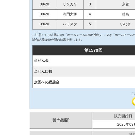
09/20
サンガＳ
3
京都
09/20
鳴門大塚
4
徳島
09/20
ハワスタ
5
いわき
ご注意：くじ結果の1は「ホームチームの90分勝ち」、2は「ホームチームの
試合結果は90分間の結果を表します。
第1570回
当せん金
当せん口数
次回への繰越金
こ
販売開始日
販売期間
2025年09
払