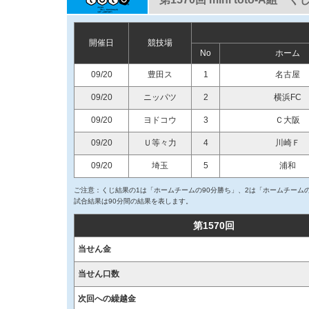
開催日
競技場
No
ホーム
09/20
豊田ス
1
名古屋
09/20
ニッパツ
2
横浜FC
09/20
ヨドコウ
3
Ｃ大阪
09/20
Ｕ等々力
4
川崎Ｆ
09/20
埼玉
5
浦和
ご注意：くじ結果の1は「ホームチームの90分勝ち」、2は「ホームチームの
試合結果は90分間の結果を表します。
第1570回
当せん金
当せん口数
次回への繰越金