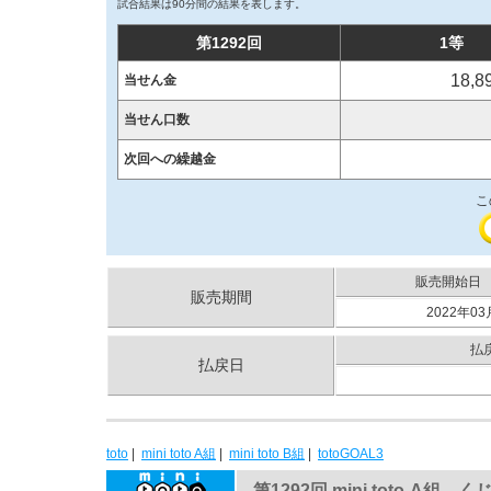
試合結果は90分間の結果を表します。
第1292回
1等
18,8
当せん金
当せん口数
次回への繰越金
こ
販売開始日
販売期間
2022年03
払
払戻日
toto
|
mini toto A組
|
mini toto B組
|
totoGOAL3
第1292回 mini toto-A組 