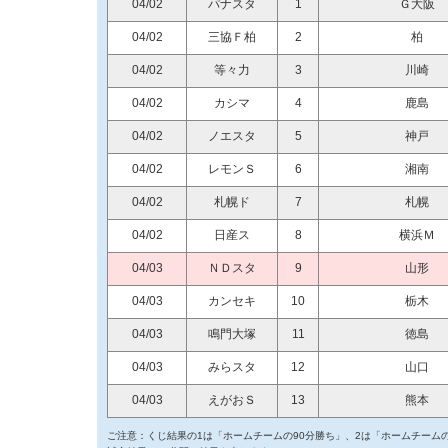
04/02
パナスタ
1
Ｇ大阪
04/02
三協Ｆ柏
2
柏
04/02
等々力
3
川崎
04/02
カシマ
4
鹿島
04/02
ノエスタ
5
神戸
04/02
レモンＳ
6
湘南
04/02
札幌ド
7
札幌
04/02
日産ス
8
横浜Ｍ
04/03
ＮＤスタ
9
山形
04/03
カンセキ
10
栃木
04/03
鳴門大塚
11
徳島
04/03
みらスタ
12
山口
04/03
えがおＳ
13
熊本
ご注意：くじ結果の1は「ホームチームの90分勝ち」、2は「ホームチームの