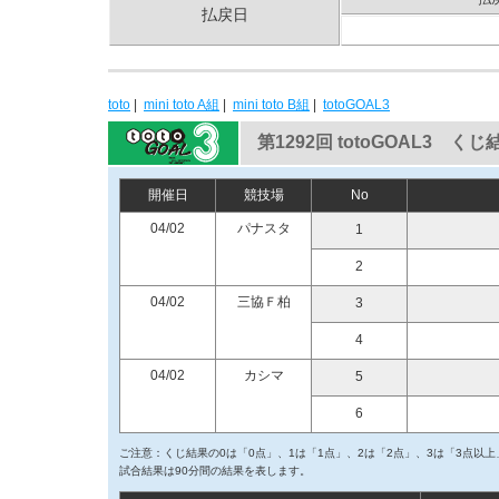
払戻日
toto
|
mini toto A組
|
mini toto B組
|
totoGOAL3
第1292回 totoGOAL3 くじ
開催日
競技場
No
04/02
パナスタ
1
2
04/02
三協Ｆ柏
3
4
04/02
カシマ
5
6
ご注意：くじ結果の0は「0点」、1は「1点」、2は「2点」、3は「3点以
試合結果は90分間の結果を表します。