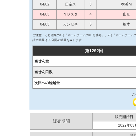
04/02
日産ス
3
横浜Ｍ
04/03
ＮＤスタ
4
山形
04/03
カンセキ
5
栃木
ご注意：くじ結果の1は「ホームチームの90分勝ち」、2は「ホームチームの
試合結果は90分間の結果を表します。
第1292回
当せん金
当せん口数
次回への繰越金
こ
販売開始日
販売期間
2022年03
払