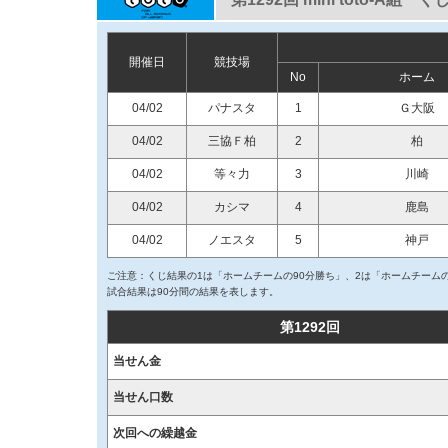
開催日
競技場
No
ホーム
04/02
パナスタ
1
Ｇ大阪
04/02
三協Ｆ柏
2
柏
04/02
等々力
3
川崎
04/02
カシマ
4
鹿島
04/02
ノエスタ
5
神戸
ご注意：くじ結果の1は「ホームチームの90分勝ち」、2は「ホームチームの
試合結果は90分間の結果を表します。
第1292回
当せん金
当せん口数
次回への繰越金