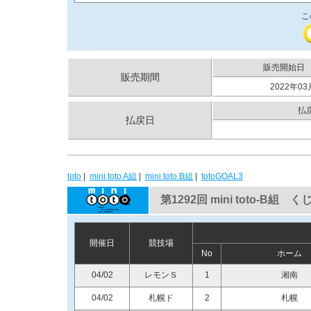
こ
販売開始日
販売期間
2022年03
払
払戻日
toto
|
mini toto A組
|
mini toto B組
|
totoGOAL3
第1292回 mini toto-B組 
開催日
競技場
No
ホーム
04/02
レモンＳ
1
湘南
04/02
札幌ド
2
札幌