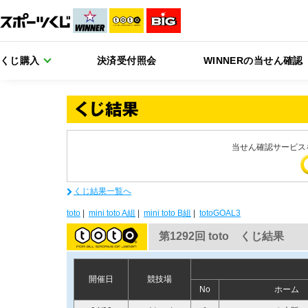
くじ購入
決済受付照会
WINNERの当せん確認
当せん確認サービス
くじ結果一覧へ
toto
|
mini toto A組
|
mini toto B組
|
totoGOAL3
第1292回 toto くじ結果
開催日
競技場
No
ホーム