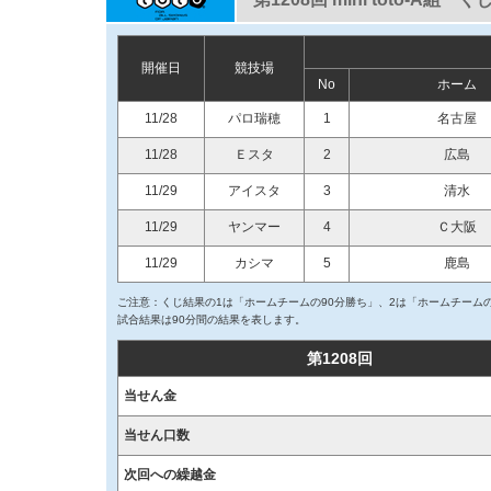
開催日
競技場
No
ホーム
11/28
パロ瑞穂
1
名古屋
11/28
Ｅスタ
2
広島
11/29
アイスタ
3
清水
11/29
ヤンマー
4
Ｃ大阪
11/29
カシマ
5
鹿島
ご注意：くじ結果の1は「ホームチームの90分勝ち」、2は「ホームチームの
試合結果は90分間の結果を表します。
第1208回
当せん金
当せん口数
次回への繰越金