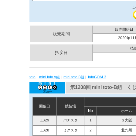
こ
販売開始日
販売期間
2020年11
払
払戻日
toto
|
mini toto A組
|
mini toto B組
|
totoGOAL3
第1208回 mini toto-B組 
開催日
競技場
No
ホーム
11/29
パナスタ
1
Ｇ大阪
11/28
ミクスタ
2
北九州