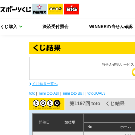
くじ購入
決済受付照会
WINNERの当せん確認
当せん確認サービス
くじ結果一覧へ
toto
|
mini toto A組
|
mini toto B組
|
totoGOAL3
第1197回 toto くじ結果
開催日
競技場
No
ホーム