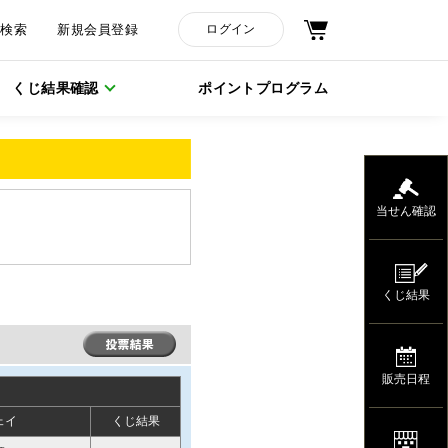
舗検索
新規会員登録
ログイン
くじ結果確認
ポイントプログラム
当せん確認
くじ結果
販売日程
ェイ
くじ結果