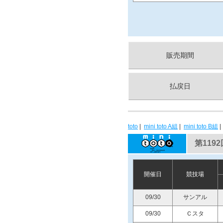
販売期間
払戻日
toto
|
mini toto A組
|
mini toto B組
第1192
開催日
競技場
09/30
サンアル
09/30
Ｃスタ