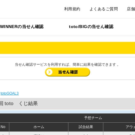
利用規約
よくあるご質問
店
WINNERの当せん確認
toto/BIGの当せん確認
当せん確認サービスを利用すれば、簡単に結果を確認できます 。
|
totoGOAL3
回 toto くじ結果
予想チーム
No
ホーム
試合結果
アウ