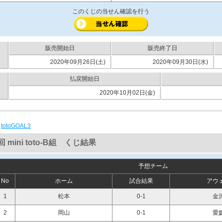
このくじの当せん確認を行う
販売開始日
販売終了日
2020年09月26日(土)
2020年09月30日(水)
払戻開始日
2020年10月02日(金)
|
totoGOAL3
回 mini toto-B組 くじ結果
予想チーム
No
ホーム
試合結果
アウ
1
松本
0-1
金
2
岡山
0-1
愛