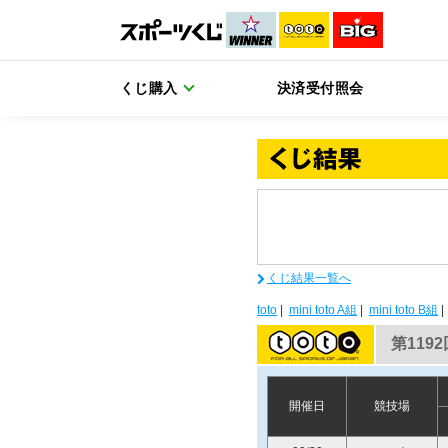
くじ購入
決済受付照会
くじ結果一覧へ
toto
|
mini toto A組
|
mini toto B組
第1192
開催日
競技場