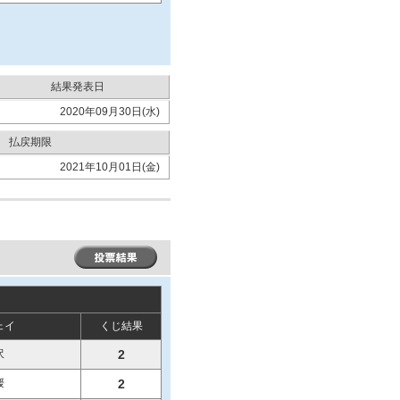
結果発表日
2020年09月30日(水)
払戻期限
2021年10月01日(金)
ェイ
くじ結果
沢
2
媛
2