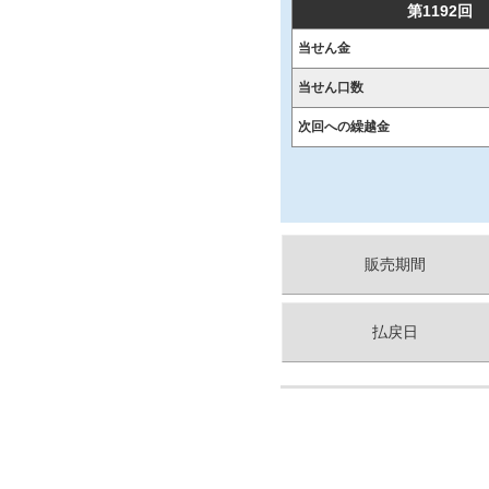
第1192回
当せん金
当せん口数
次回への繰越金
販売期間
払戻日