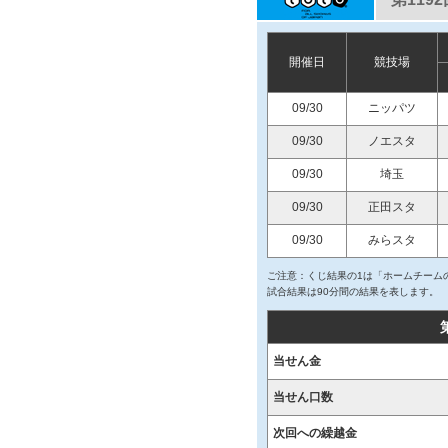
開催日
競技場
09/30
ニッパツ
09/30
ノエスタ
09/30
埼玉
09/30
正田スタ
09/30
みらスタ
ご注意：くじ結果の1は「ホームチームの
試合結果は90分間の結果を表します。
当せん金
当せん口数
次回への繰越金