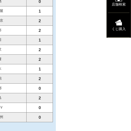
栖
0
店舗検索
屋
1
京
2
くじ購入
形
2
田
1
沢
2
媛
2
木
1
潟
2
都
0
島
2
Ｖ
0
州
0