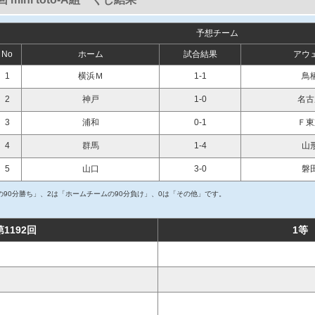
予想チーム
No
ホーム
試合結果
アウ
1
横浜Ｍ
1-1
鳥
2
神戸
1-0
名古
3
浦和
0-1
Ｆ東
4
群馬
1-4
山
5
山口
3-0
磐
90分勝ち」、2は「ホームチームの90分負け」、0は「その他」です。
第1192回
1等