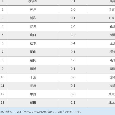
1
横浜Ｍ
1-1
鳥
2
神戸
1-0
名古
3
浦和
0-1
Ｆ東
4
群馬
1-4
山
5
山口
3-0
磐
6
松本
0-1
金
7
岡山
0-1
愛
8
福岡
1-0
栃
9
琉球
0-1
新
10
千葉
0-0
京
11
長崎
0-1
徳
12
甲府
0-0
東京
13
町田
1-1
北九
90分勝ち」、2は「ホームチームの90分負け」、0は「その他」です。