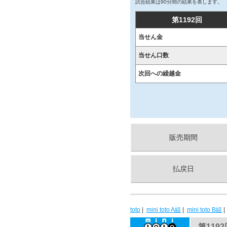
試合結果は90分間の結果を表します。
第1192回
当せん金
当せん口数
次回への繰越金
販売期間
払戻日
toto
|
mini toto A組
|
mini toto B組
第1192