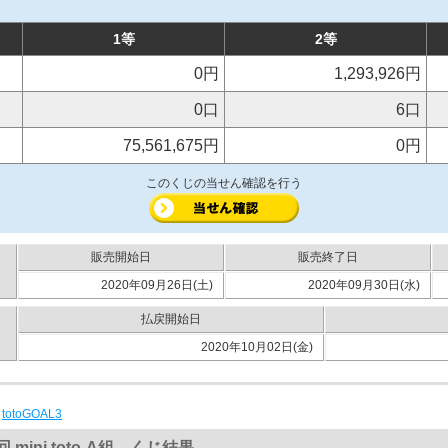
1等
2等
0円
1,293,926円
0口
6口
75,561,675円
0円
このくじの当せん確認を行う
販売開始日
販売終了日
2020年09月26日(土)
2020年09月30日(水)
払戻開始日
2020年10月02日(金)
|
totoGOAL3
回 mini toto-A組 くじ結果