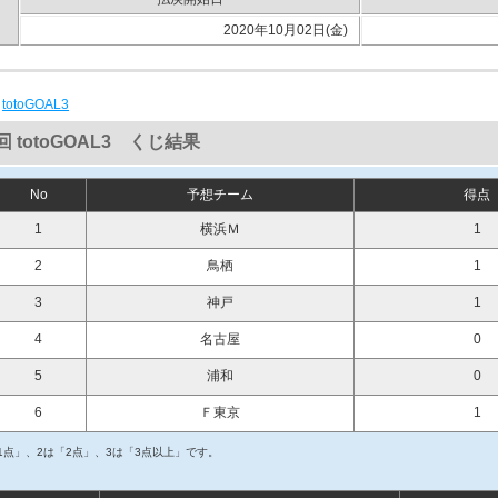
2020年10月02日(金)
|
totoGOAL3
回 totoGOAL3 くじ結果
No
予想チーム
得点
1
横浜Ｍ
1
2
鳥栖
1
3
神戸
1
4
名古屋
0
5
浦和
0
6
Ｆ東京
1
1点」、2は「2点」、3は「3点以上」です。