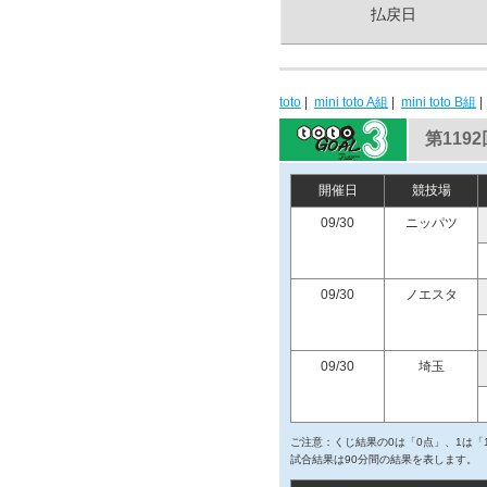
払戻日
toto
|
mini toto A組
|
mini toto B組
第1192
開催日
競技場
09/30
ニッパツ
09/30
ノエスタ
09/30
埼玉
ご注意：くじ結果の0は「0点」、1は「
試合結果は90分間の結果を表します。