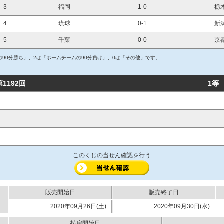
3
福岡
1-0
栃
4
琉球
0-1
新
5
千葉
0-0
京
90分勝ち」、2は「ホームチームの90分負け」、0は「その他」です。
第1192回
1等
このくじの当せん確認を行う
販売開始日
販売終了日
2020年09月26日(土)
2020年09月30日(水)
払戻開始日