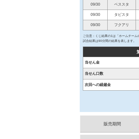
09/30
ベススタ
09/30
タピスタ
09/30
フクアリ
ご注意：くじ結果の1は「ホームチームの
試合結果は90分間の結果を表します。
当せん金
当せん口数
次回への繰越金
販売期間