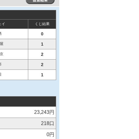
ェイ
くじ結果
栖
0
屋
1
京
2
形
2
田
1
23,243円
218口
0円