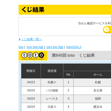
当せん確認サービスを利
くじ結果一覧へ
toto
|
mini toto A組
|
mini toto B組
|
totoGOAL3
第840回 toto くじ結果
開催日
競技場
No
ホーム
04/23
札幌ド
1
札幌
04/24
パロ瑞穂
2
名古屋
04/24
レベスタ
3
福岡
04/24
日産ス
4
横浜Ｍ