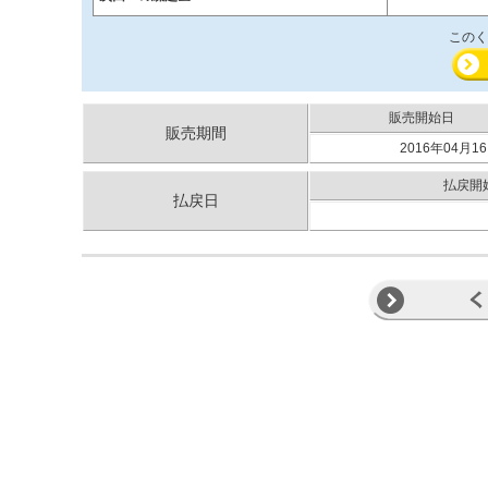
このく
販売開始日
販売期間
2016年04月16
払戻開
払戻日