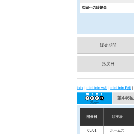
次回への繰越金
販売期間
払戻日
toto
|
mini toto A組
|
mini toto B組
第446回
開催日
競技場
05/01
ホームズ