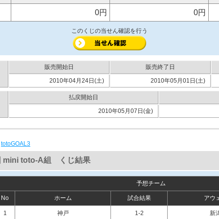
0円
0円
このくじの当せん確認を行う
販売開始日
販売終了日
2010年04月24日(土)
2010年05月01日(土)
払戻開始日
2010年05月07日(金)
|
totoGOAL3
 mini toto-A組 くじ結果
予想チーム
No
ホーム
試合結果
アウ
1
神戸
1-2
新