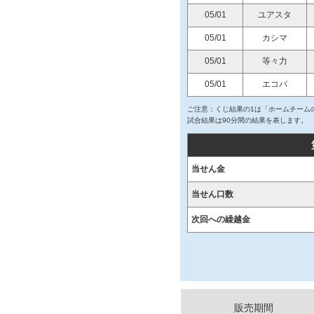
05/01
ユアスタ
05/01
カシマ
05/01
等々力
05/01
エコパ
ご注意：くじ結果の1は「ホームチームの
試合結果は90分間の結果を表します。
当せん金
当せん口数
次回への繰越金
販売期間