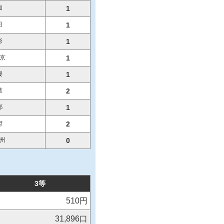
和
1
田
1
形
1
京
1
媛
1
葉
2
都
1
府
2
州
0
3等
510円
31,896口