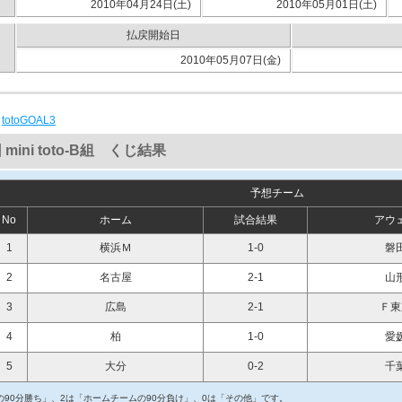
2010年04月24日(土)
2010年05月01日(土)
払戻開始日
2010年05月07日(金)
|
totoGOAL3
 mini toto-B組 くじ結果
予想チーム
No
ホーム
試合結果
アウ
1
横浜Ｍ
1-0
磐
2
名古屋
2-1
山
3
広島
2-1
Ｆ東
4
柏
1-0
愛
5
大分
0-2
千
90分勝ち」、2は「ホームチームの90分負け」、0は「その他」です。