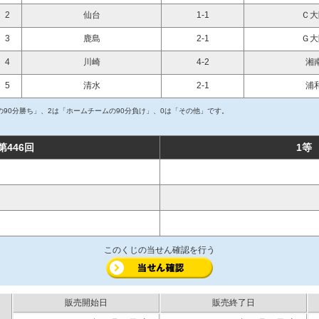
2
仙台
1-1
Ｃ大
3
鹿島
2-1
Ｇ大
4
川崎
4-2
湘
5
清水
2-1
浦
90分勝ち」、2は「ホームチームの90分負け」、0は「その他」です。
第446回
1等
このくじの当せん確認を行う
販売開始日
販売終了日