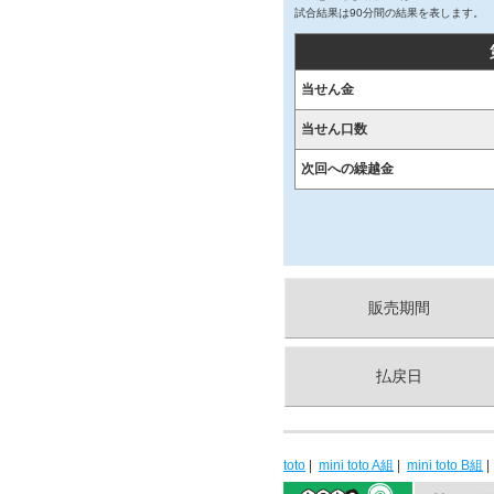
試合結果は90分間の結果を表します。
当せん金
当せん口数
次回への繰越金
販売期間
払戻日
toto
|
mini toto A組
|
mini toto B組