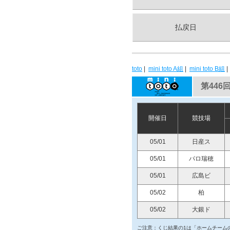
払戻日
toto
|
mini toto A組
|
mini toto B組
第446回
開催日
競技場
05/01
日産ス
05/01
パロ瑞穂
05/01
広島ビ
05/02
柏
05/02
大銀ド
ご注意：くじ結果の1は「ホームチームの