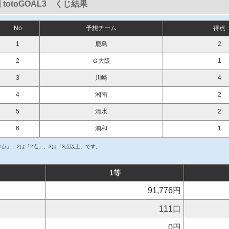
 totoGOAL3 くじ結果
No
予想チーム
得点
1
鹿島
2
2
Ｇ大阪
1
3
川崎
4
4
湘南
2
5
清水
2
6
浦和
1
1点」、2は「2点」、3は「3点以上」です。
1等
91,776円
111口
0円