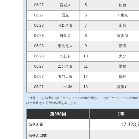
06/27
宮城ス
5
仙台
06/27
国立
6
Ｆ東京
06/28
ＮＤスタ
7
山形
06/28
日産ス
8
横浜Ｍ
06/28
東北電ス
9
新潟
06/28
九石ド
10
大分
06/27
ニンスタ
11
愛媛
06/27
鳴門大塚
12
徳島
06/27
ニッパ球
13
横浜Ｃ
ご注意：くじ結果の1は「ホームチームの90分勝ち」、2は「ホームチームの90
試合結果は90分間の結果を表します。
第398回
1等
17,323
当せん金
当せん口数