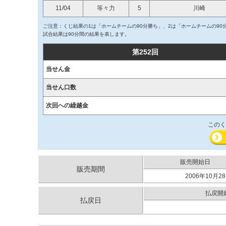
11/04
等々力
5
川崎
ご注意：くじ結果の1は「ホームチームの90分勝ち」、2は「ホームチームの90
試合結果は90分間の結果を表します。
第252回
当せん金
当せん口数
次回への繰越金
このく
販売開始日
販売期間
2006年10月28
払戻開
払戻日