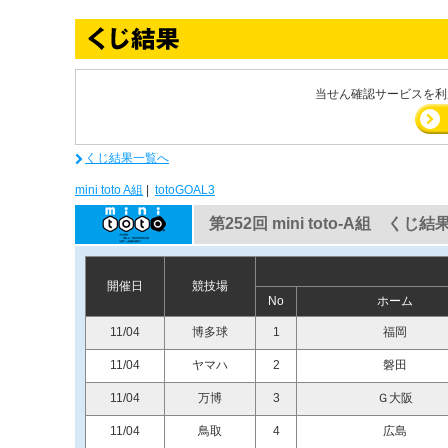
当せん確認サービスを利
くじ結果一覧へ
mini toto A組
|
totoGOAL3
第252回 mini toto-A組 くじ結
開催日
競技場
No
ホーム
11/04
博多球
1
福岡
11/04
ヤマハ
2
磐田
11/04
万博
3
Ｇ大阪
11/04
鳥取
4
広島