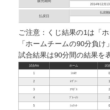
販売期間
2014年12月13
払戻開
払戻日
ご注意：くじ結果の1は「ホ
「ホームチームの90分負け
試合結果は90分間の結果を
試合No
ホーム
試
1
ｼｬﾙｹ
0
2
ﾚｳﾞｧｰ
1
3
ｱｳｸﾞｽ
2
4
ﾌﾞﾚｰﾒﾝ
2
5
ｼｭﾂｯﾄ
0