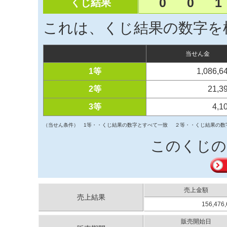
0
0
1
くじ結果
これは、くじ結果の数字を
当せん金
1等
1,086,
2等
21,3
3等
4,1
（当せん条件）
1等・・くじ結果の数字とすべて一致
２等・・くじ結果の数
このくじの
売上金額
売上結果
156,476
販売開始日