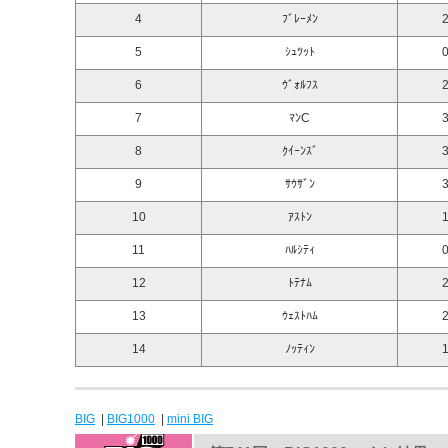
4
ﾌﾞﾚｰﾒﾝ
2
5
ｼｭﾂｯﾄ
0
6
ｳﾞｫﾙﾌｽ
2
7
ﾏﾝC
3
8
ｸｲｰﾝｽﾞ
3
9
ｻｳｻﾞﾝ
3
10
ｱｽﾄﾝ
1
11
ﾊﾙｼﾃｨ
0
12
ﾄﾃﾅﾑ
2
13
ｳｪｽﾄﾊﾑ
2
14
ﾉｯﾃｨﾝ
1
BIG
|
BIG1000
|
mini BIG