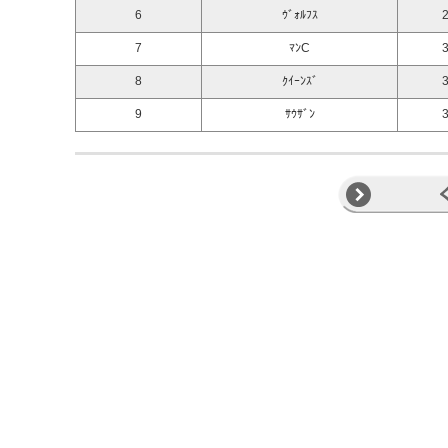
6
ｳﾞｫﾙﾌｽ
2
7
ﾏﾝC
3
8
ｸｲｰﾝｽﾞ
3
9
ｻｳｻﾞﾝ
3