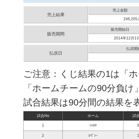
売上金額
売上結果
246,205
販売開始日
販売期間
2014年12月13
払戻開
払戻日
ご注意：くじ結果の1は「ホ
「ホームチームの90分負け
試合結果は90分間の結果を
試合No
ホーム
試
1
ｼｬﾙｹ
0
2
ﾚｳﾞｧｰ
1