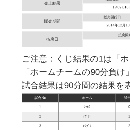
売上結果
1,409,016
販売開始日
販売期間
2014年12月13
払戻開
払戻日
ご注意：くじ結果の1は「ホ
「ホームチームの90分負け
試合結果は90分間の結果を
試合No
ホーム
試
1
ｼｬﾙｹ
0
2
ﾚｳﾞｧｰ
1
3
ｱｳｸﾞｽ
2