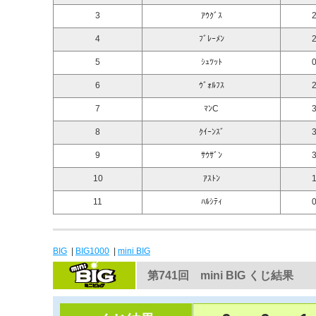
3
ｱｳｸﾞｽ
2
4
ﾌﾞﾚｰﾒﾝ
2
5
ｼｭﾂｯﾄ
0
6
ｳﾞｫﾙﾌｽ
2
7
ﾏﾝC
3
8
ｸｲｰﾝｽﾞ
3
9
ｻｳｻﾞﾝ
3
10
ｱｽﾄﾝ
1
11
ﾊﾙｼﾃｨ
0
BIG
|
BIG1000
|
mini BIG
第741回 mini BIG くじ結果