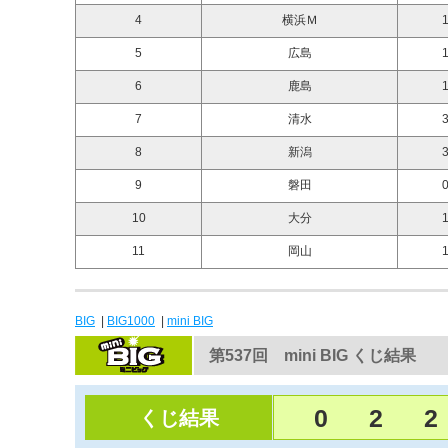
4
横浜Ｍ
1
5
広島
1
6
鹿島
1
7
清水
3
8
新潟
3
9
磐田
0
10
大分
1
11
岡山
1
BIG
|
BIG1000
|
mini BIG
第537回 mini BIG くじ結果
0
2
2
くじ結果