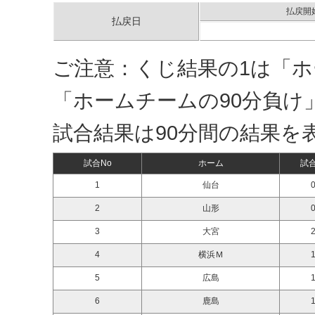
払戻開
払戻日
ご注意：くじ結果の1は「ホ
「ホームチームの90分負け
試合結果は90分間の結果を
試合No
ホーム
試
1
仙台
0
2
山形
0
3
大宮
2
4
横浜Ｍ
1
5
広島
1
6
鹿島
1