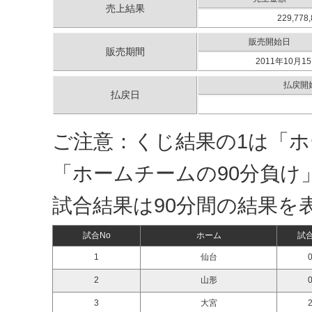
売上結果
229,778
販売開始日
販売期間
2011年10月15
払戻開
払戻日
ご注意：くじ結果の1は「ホ
「ホームチームの90分負け
試合結果は90分間の結果を
試合No
ホーム
試
1
仙台
0
2
山形
0
3
大宮
2