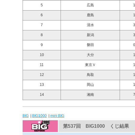
5
広島
1
6
鹿島
1
7
清水
3
8
新潟
3
9
磐田
0
10
大分
1
11
東京Ｖ
1
12
鳥取
1
13
岡山
1
14
湘南
7
BIG
|
BIG1000
|
mini BIG
第537回 BIG1000 くじ結果