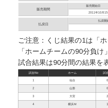
販売開始日
販売期間
2011年10月15
払戻開
払戻日
ご注意：くじ結果の1は「ホ
「ホームチームの90分負け
試合結果は90分間の結果を
試合No
ホーム
試
1
仙台
0
2
山形
0
3
大宮
2
4
横浜Ｍ
1