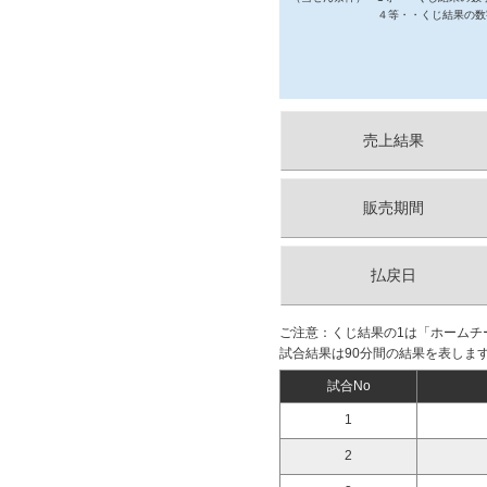
４等・・くじ結果の数
売上結果
販売期間
払戻日
ご注意：くじ結果の1は「ホームチ
試合結果は90分間の結果を表しま
試合No
1
2