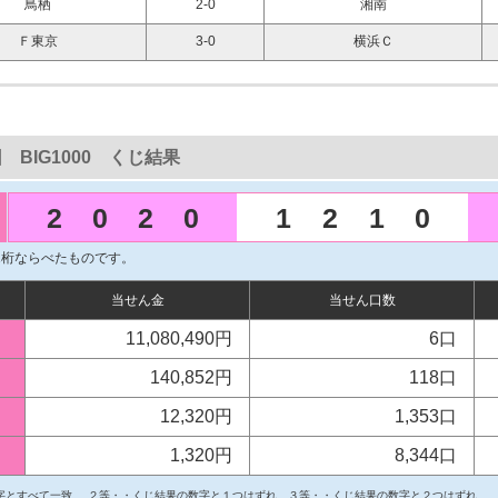
鳥栖
2-0
湘南
Ｆ東京
3-0
横浜Ｃ
回 BIG1000 くじ結果
2
0
2
0
1
2
1
0
1桁ならべたものです。
当せん金
当せん口数
11,080,490円
6口
140,852円
118口
12,320円
1,353口
1,320円
8,344口
字とすべて一致
２等・・くじ結果の数字と１つはずれ
３等・・くじ結果の数字と２つはずれ