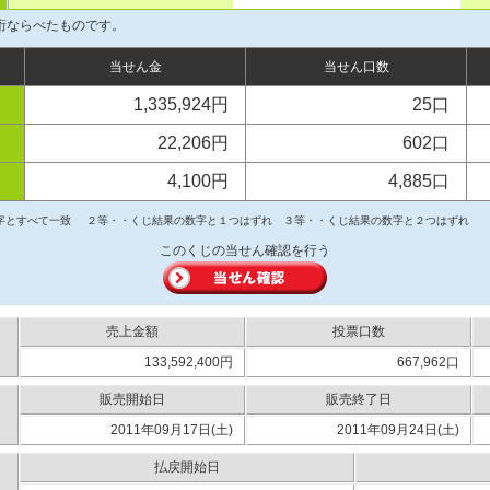
桁ならべたものです。
当せん金
当せん口数
1,335,924円
25口
22,206円
602口
4,100円
4,885口
字とすべて一致
２等・・くじ結果の数字と１つはずれ
３等・・くじ結果の数字と２つはずれ
このくじの当せん確認を行う
売上金額
投票口数
133,592,400円
667,962口
販売開始日
販売終了日
2011年09月17日(土)
2011年09月24日(土)
払戻開始日