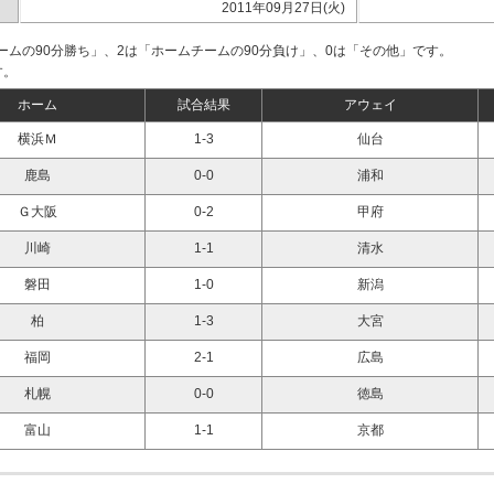
2011年09月27日(火)
ームの90分勝ち」、2は「ホームチームの90分負け」、0は「その他」です。
す。
ホーム
試合結果
アウェイ
横浜Ｍ
1-3
仙台
鹿島
0-0
浦和
Ｇ大阪
0-2
甲府
川崎
1-1
清水
磐田
1-0
新潟
柏
1-3
大宮
福岡
2-1
広島
札幌
0-0
徳島
富山
1-1
京都