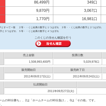
86,499円
349口
9,870円
3,067口
1,770円
16,981口
字とすべて一致
２等・・くじ結果の数字と１つはずれ
３等・・くじ結果の数字と２つはずれ
字と３つはずれ
５等・・くじ結果の数字と４つはずれ
このくじの当せん確認を行う
売上金額
投票口数
1,508,993,400円
5,029,978口
販売開始日
販売終了日
2011年09月17日(土)
2011年09月24日(土)
払戻開始日
2011年09月27日(火)
ームの90分勝ち」、2は「ホームチームの90分負け」、0は「その他」です。
す。