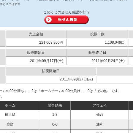
字と３つはずれ
このくじの当せん確認を行う
売上金額
投票口数
221,609,800円
1,108,049口
販売開始日
販売終了日
2011年09月17日(土)
2011年09月24日(土)
払戻開始日
2011年09月27日(火)
ームの90分勝ち」、2は「ホームチームの90分負け」、0は「その他」です。
す。
ホーム
試合結果
アウェイ
横浜Ｍ
1-3
仙台
鹿島
0-0
浦和