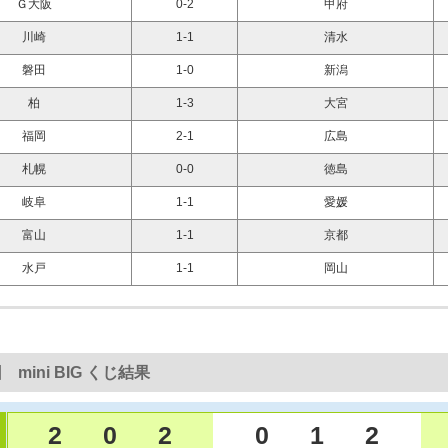
Ｇ大阪
0-2
甲府
川崎
1-1
清水
磐田
1-0
新潟
柏
1-3
大宮
福岡
2-1
広島
札幌
0-0
徳島
岐阜
1-1
愛媛
富山
1-1
京都
水戸
1-1
岡山
 mini BIG くじ結果
2
0
2
0
1
2