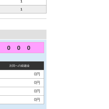
1
1
0
0
0
次回への繰越金
0円
0円
0円
0円