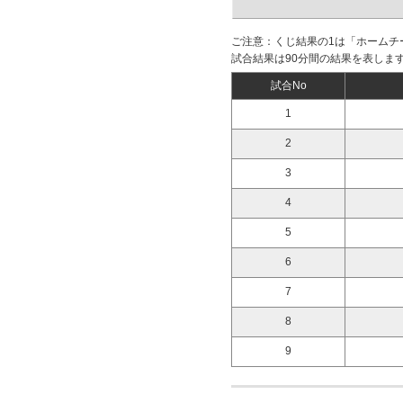
ご注意：くじ結果の1は「ホームチ
試合結果は90分間の結果を表しま
試合No
1
2
3
4
5
6
7
8
9