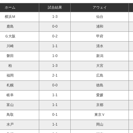
ホーム
試合結果
アウェイ
横浜Ｍ
1-3
仙台
鹿島
0-0
浦和
Ｇ大阪
0-2
甲府
川崎
1-1
清水
磐田
1-0
新潟
柏
1-3
大宮
福岡
2-1
広島
札幌
0-0
徳島
岐阜
1-1
愛媛
富山
1-1
京都
鳥取
0-1
東京Ｖ
水戸
1-1
岡山