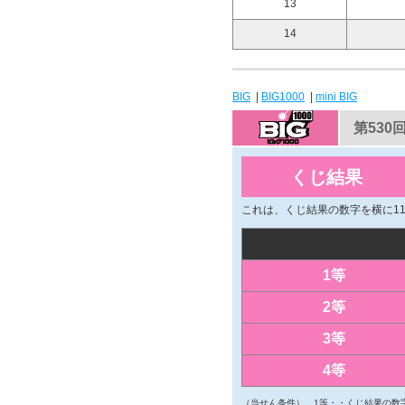
13
14
BIG
|
BIG1000
|
mini BIG
第530
くじ結果
これは、くじ結果の数字を横に1
1等
2等
3等
4等
（当せん条件）
1等・・くじ結果の数