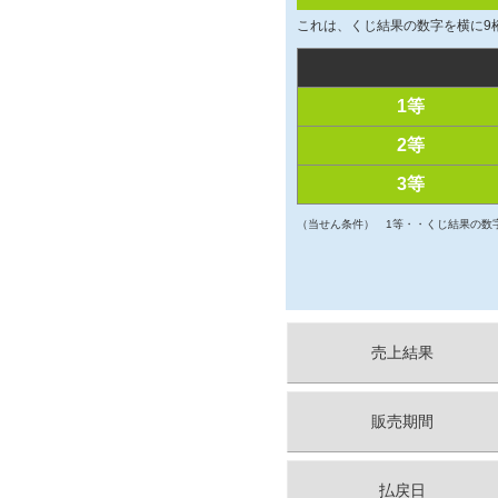
これは、くじ結果の数字を横に9
1等
2等
3等
（当せん条件）
1等・・くじ結果の数
売上結果
販売期間
払戻日