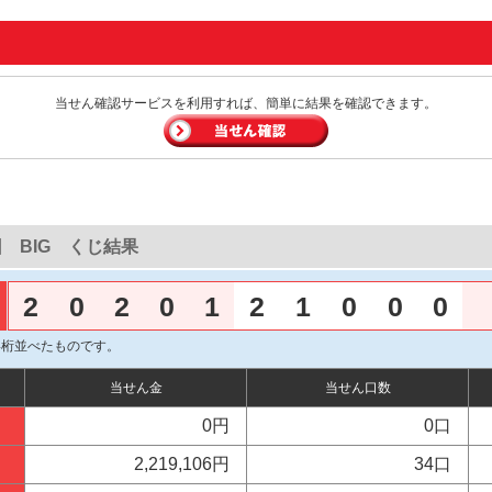
当せん確認サービスを利用すれば、簡単に結果を確認できます。
回 BIG くじ結果
2
0
2
0
1
2
1
0
0
0
4桁並べたものです。
当せん金
当せん口数
0円
0口
2,219,106円
34口