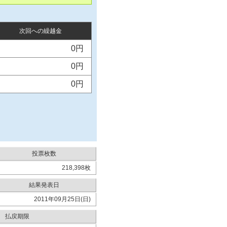
次回への繰越金
0円
0円
0円
投票枚数
218,398枚
結果発表日
2011年09月25日(日)
払戻期限