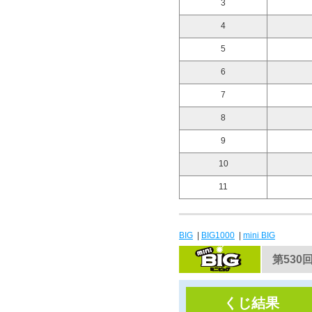
3
4
5
6
7
8
9
10
11
BIG
|
BIG1000
|
mini BIG
第530回
くじ結果