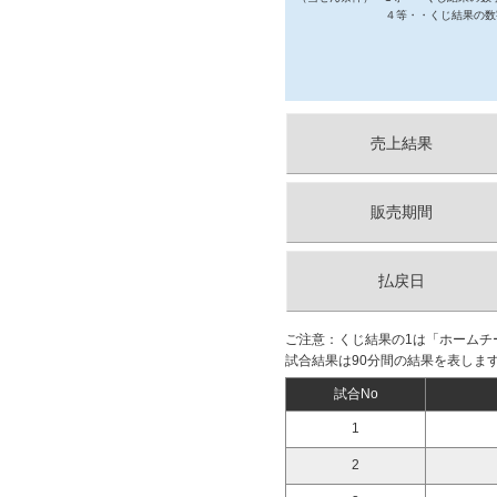
４等・・くじ結果の数
売上結果
販売期間
払戻日
ご注意：くじ結果の1は「ホームチ
試合結果は90分間の結果を表しま
試合No
1
2