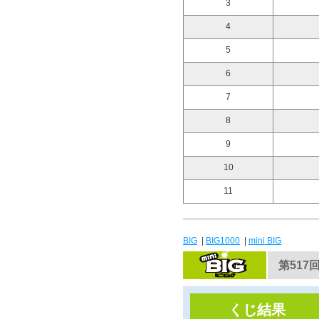
3
4
5
6
7
8
9
10
11
BIG
|
BIG1000
|
mini BIG
第517回
くじ結果