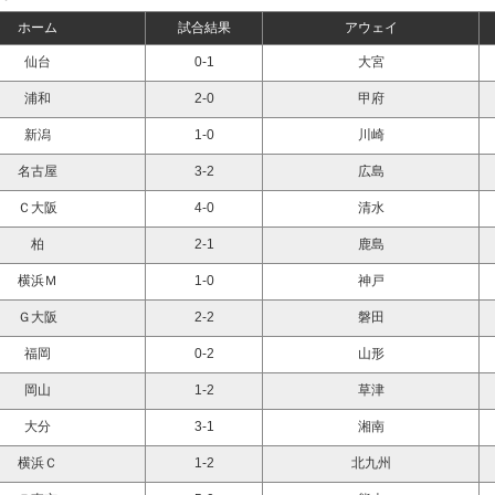
ホーム
試合結果
アウェイ
仙台
0-1
大宮
浦和
2-0
甲府
新潟
1-0
川崎
名古屋
3-2
広島
Ｃ大阪
4-0
清水
柏
2-1
鹿島
横浜Ｍ
1-0
神戸
Ｇ大阪
2-2
磐田
福岡
0-2
山形
岡山
1-2
草津
大分
3-1
湘南
横浜Ｃ
1-2
北九州