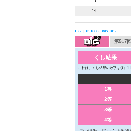
13
14
BIG
|
BIG1000
|
mini BIG
第517
くじ結果
これは、くじ結果の数字を横に1
1等
2等
3等
4等
（当せん条件）
1等・・くじ結果の数