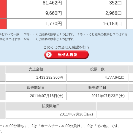
81,462円
352口
9,660円
2,966口
1,770円
16,183口
字とすべて一致
２等・・くじ結果の数字と１つはずれ
３等・・くじ結果の数字と２つはずれ
字と３つはずれ
５等・・くじ結果の数字と４つはずれ
このくじの当せん確認を行う
売上金額
投票口数
1,433,292,300円
4,777,641口
販売開始日
販売終了日
2011年07月16日(土)
2011年07月23日(土)
払戻開始日
2011年07月26日(火)
ームの90分勝ち」、2は「ホームチームの90分負け」、0は「その他」です。
す。