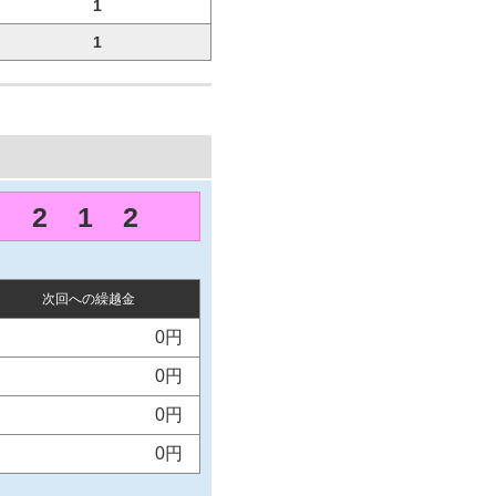
1
1
2
1
2
次回への繰越金
0円
0円
0円
0円