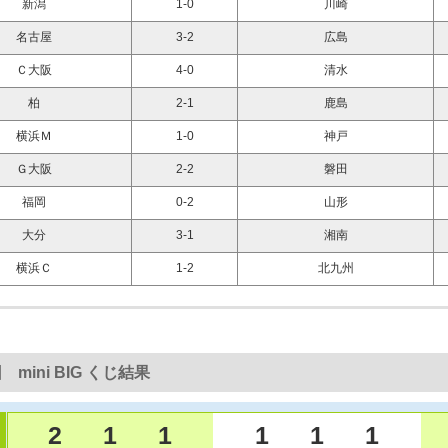
新潟
1-0
川崎
名古屋
3-2
広島
Ｃ大阪
4-0
清水
柏
2-1
鹿島
横浜Ｍ
1-0
神戸
Ｇ大阪
2-2
磐田
福岡
0-2
山形
大分
3-1
湘南
横浜Ｃ
1-2
北九州
 mini BIG くじ結果
2
1
1
1
1
1