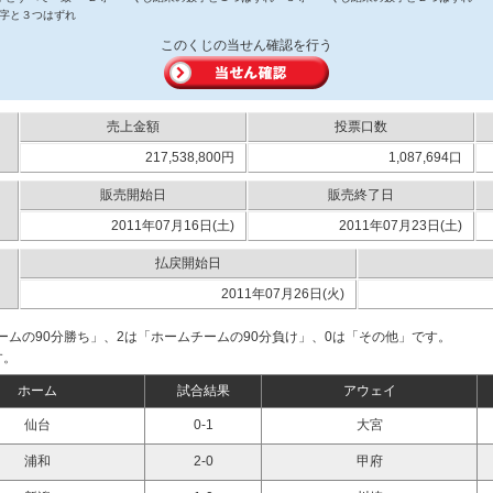
字と３つはずれ
このくじの当せん確認を行う
売上金額
投票口数
217,538,800円
1,087,694口
販売開始日
販売終了日
2011年07月16日(土)
2011年07月23日(土)
払戻開始日
2011年07月26日(火)
ームの90分勝ち」、2は「ホームチームの90分負け」、0は「その他」です。
す。
ホーム
試合結果
アウェイ
仙台
0-1
大宮
浦和
2-0
甲府