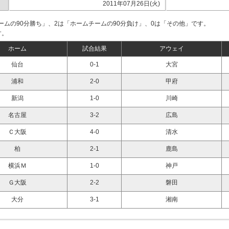
2011年07月26日(火)
ームの90分勝ち」、2は「ホームチームの90分負け」、0は「その他」です。
す。
ホーム
試合結果
アウェイ
仙台
0-1
大宮
浦和
2-0
甲府
新潟
1-0
川崎
名古屋
3-2
広島
Ｃ大阪
4-0
清水
柏
2-1
鹿島
横浜Ｍ
1-0
神戸
Ｇ大阪
2-2
磐田
大分
3-1
湘南