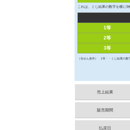
これは、くじ結果の数字を横に9
1等
2等
3等
（当せん条件）
1等・・くじ結果の数
売上結果
販売期間
払戻日