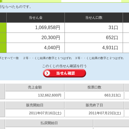
桁ならべたものです。
当せん金
当せん口数
1,069,858円
31口
20,300円
652口
4,040円
4,931口
字とすべて一致
２等・・くじ結果の数字と１つはずれ
３等・・くじ結果の数字と２つはずれ
このくじの当せん確認を行う
売上金額
投票口数
132,662,600円
663,313口
販売開始日
販売終了日
2011年07月16日(土)
2011年07月23日(土)
払戻開始日