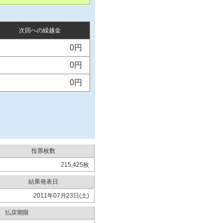
次回への繰越金
0円
0円
0円
投票枚数
215,425枚
結果発表日
2011年07月23日(土)
払戻期限