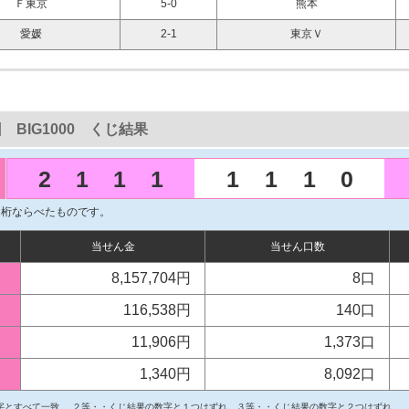
Ｆ東京
5-0
熊本
愛媛
2-1
東京Ｖ
回 BIG1000 くじ結果
2
1
1
1
1
1
1
0
1桁ならべたものです。
当せん金
当せん口数
8,157,704円
8口
116,538円
140口
11,906円
1,373口
1,340円
8,092口
字とすべて一致
２等・・くじ結果の数字と１つはずれ
３等・・くじ結果の数字と２つはずれ