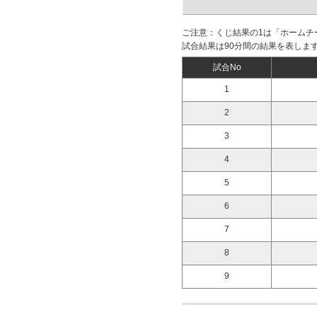
ご注意：くじ結果の1は「ホームチ
試合結果は90分間の結果を表しま
試合No
1
2
3
4
5
6
7
8
9