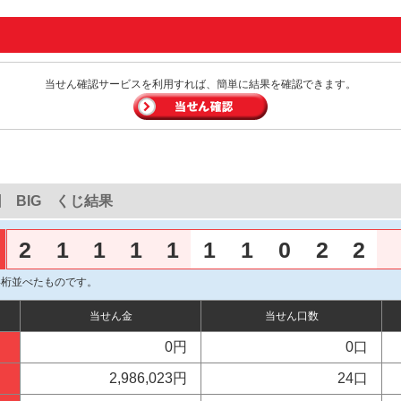
当せん確認サービスを利用すれば、簡単に結果を確認できます。
回 BIG くじ結果
2
1
1
1
1
1
1
0
2
2
4桁並べたものです。
当せん金
当せん口数
0円
0口
2,986,023円
24口