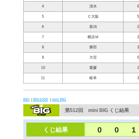
4
清水
0
5
Ｃ大阪
5
6
新潟
2
7
横浜Ｍ
2
8
磐田
3
9
大宮
0
10
愛媛
2
11
岐阜
3
BIG
|
BIG1000
|
mini BIG
第512回 mini BIG くじ結果
0
0
1
くじ結果