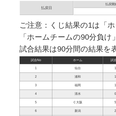
払戻開
払戻日
ご注意：くじ結果の1は「ホ
「ホームチームの90分負け
試合結果は90分間の結果を
試合No
ホーム
試
1
仙台
1
2
浦和
1
3
福岡
1
4
清水
0
5
Ｃ大阪
5
6
新潟
2