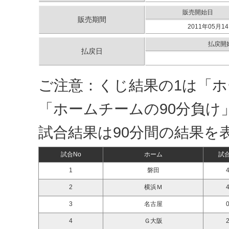
販売開始日
販売期間
2011年05月14
払戻開
払戻日
ご注意：くじ結果の1は「ホ
「ホームチームの90分負け
試合結果は90分間の結果を
試合No
ホーム
試
1
磐田
4
2
横浜Ｍ
4
3
名古屋
0
4
Ｇ大阪
2