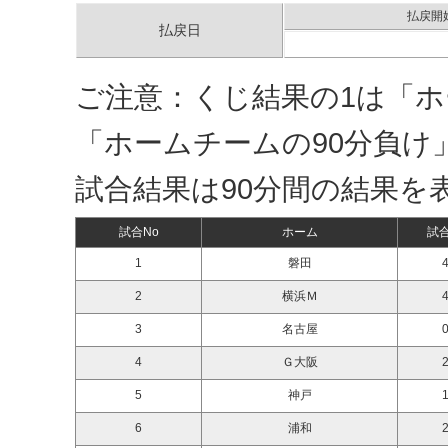
払戻開
払戻日
ご注意：くじ結果の1は「ホ
「ホームチームの90分負け
試合結果は90分間の結果を
試合No
ホーム
試
1
磐田
4
2
横浜Ｍ
4
3
名古屋
0
4
Ｇ大阪
2
5
神戸
1
6
浦和
2