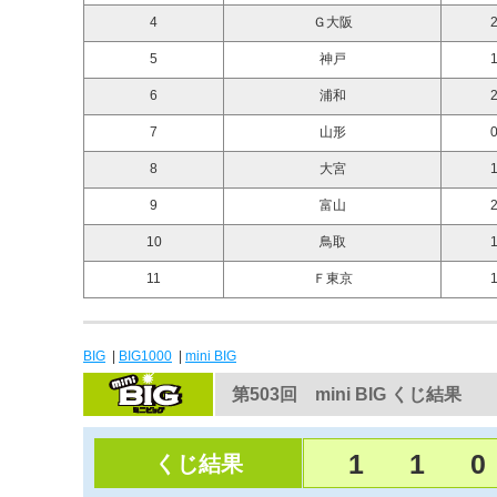
4
Ｇ大阪
2
5
神戸
1
6
浦和
2
7
山形
0
8
大宮
1
9
富山
2
10
鳥取
1
11
Ｆ東京
1
BIG
|
BIG1000
|
mini BIG
第503回 mini BIG くじ結果
1
1
0
くじ結果