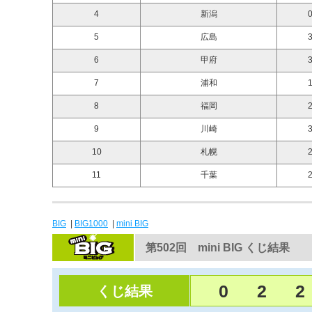
4
新潟
0
5
広島
3
6
甲府
3
7
浦和
1
8
福岡
2
9
川崎
3
10
札幌
2
11
千葉
2
BIG
|
BIG1000
|
mini BIG
第502回 mini BIG くじ結果
0
2
2
くじ結果