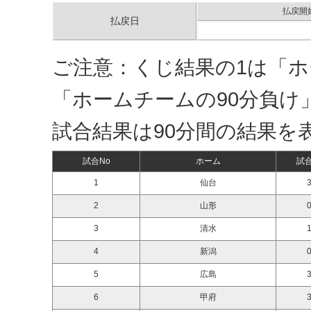
払戻開
払戻日
ご注意：くじ結果の1は「ホ
「ホームチームの90分負け
試合結果は90分間の結果を
試合No
ホーム
試
1
仙台
3
2
山形
0
3
清水
1
4
新潟
0
5
広島
3
6
甲府
3