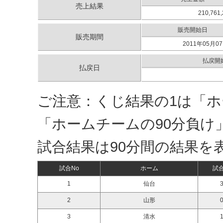
売上結果
210,761
販売開始日
販売期間
2011年05月07
払戻開
払戻日
ご注意：くじ結果の1は「ホ
「ホームチームの90分負け
試合結果は90分間の結果を
試合No
ホーム
試
1
仙台
3
2
山形
0
3
清水
1