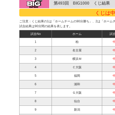
第493回 BIG1000 くじ結果
くじは
ご注意：くじ結果の1は「ホームチームの90分勝ち」、2は「ホーム
試合結果は90分間の結果を表します。
試合No
ホーム
試
1
柏
2
名古屋
3
横浜Ｍ
4
Ｃ大阪
5
福岡
6
浦和
7
Ｇ大阪
8
仙台
9
新潟