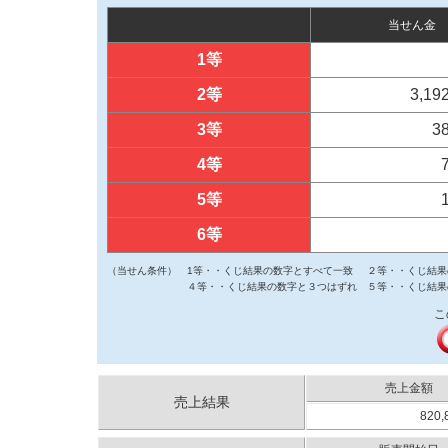
当せん金
1等
2等
3,19
3等
3
4等
5等
6等
（当せん条件）
1等・・くじ結果の数字とすべて一致
２等・・くじ結果
４等・・くじ結果の数字と３つはずれ
５等・・くじ結果
こ
売上金額
売上結果
820,