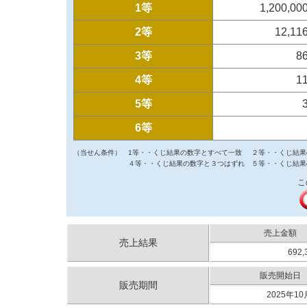
1等
1,200,00
2等
12,11
3等
8
4等
1
5等
6等
（当せん条件）
1等・・くじ結果の数字とすべて一致
２等・・くじ結果
４等・・くじ結果の数字と３つはずれ
５等・・くじ結果
こ
売上金額
売上結果
692,
販売開始日
販売期間
2025年10