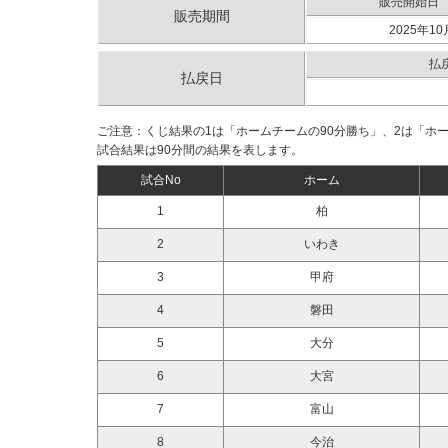
販売開始日
販売期間
2025年10
払
払戻日
ご注意：くじ結果の1は「ホームチームの90分勝ち」、2は「ホ
試合結果は90分間の結果を表します。
試合No
ホーム
1
柏
2
いわき
3
甲府
4
磐田
5
大分
6
大宮
7
富山
8
今治