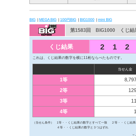
BIG
|
MEGA BIG
|
100円BIG
|
BIG1000
|
mini BIG
第1583回 BIG1000 くじ結
2
1
2
くじ結果
これは、くじ結果の数字を横に11桁ならべたものです。
当せん金
1等
8,79
2等
12
3等
1
4等
（当せん条件）
1等・・くじ結果の数字とすべて一致
２等・・くじ結果
４等・・くじ結果の数字と３つはずれ
こ