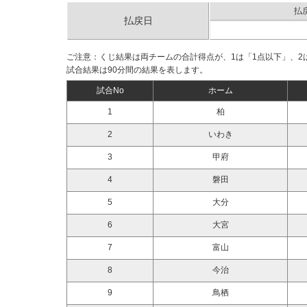
払
払戻日
ご注意：くじ結果は両チームの合計得点が、1は「1点以下」、2は
試合結果は90分間の結果を表します。
試合No
ホーム
1
柏
2
いわき
3
甲府
4
磐田
5
大分
6
大宮
7
富山
8
今治
9
鳥栖