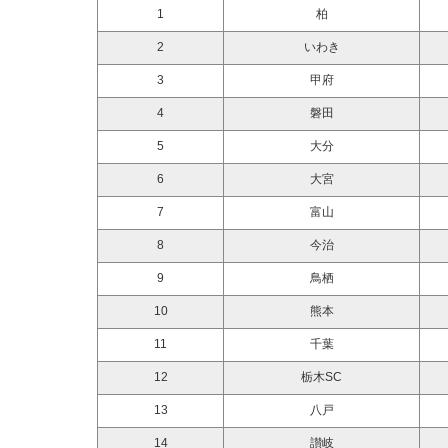
1
柏
2
いわき
3
甲府
4
磐田
5
大分
6
大宮
7
富山
8
今治
9
鳥栖
10
熊本
11
千葉
12
栃木SC
13
八戸
14
讃岐