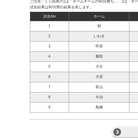
ご注意：くじ結果の1は「ホームチームの90分勝ち」、2は「ホ
試合結果は90分間の結果を表します。
試合No
ホーム
1
柏
2
いわき
3
甲府
4
磐田
5
大分
6
大宮
7
富山
8
今治
9
鳥栖