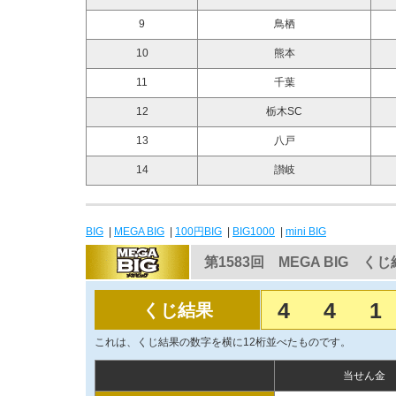
9
鳥栖
10
熊本
11
千葉
12
栃木SC
13
八戸
14
讃岐
BIG
|
MEGA BIG
|
100円BIG
|
BIG1000
|
mini BIG
第1583回 MEGA BIG く
4
4
1
くじ結果
これは、くじ結果の数字を横に12桁並べたものです。
当せん金