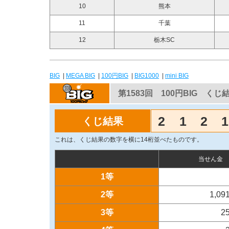
10
熊本
11
千葉
12
栃木SC
BIG
|
MEGA BIG
|
100円BIG
|
BIG1000
|
mini BIG
第1583回 100円BIG くじ
2
1
2
1
くじ結果
これは、くじ結果の数字を横に14桁並べたものです。
当せん金
1等
2等
1,09
3等
2