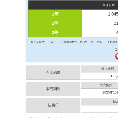
当せん金
1等
1,04
2等
2
3等
（当せん条件）
1等・・くじ結果の数字とすべて一致
２等・・くじ結果
こ
売上金額
売上結果
121,
販売開始日
販売期間
2025年10
払
払戻日