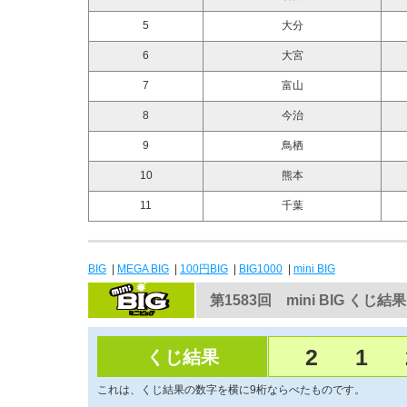
5
大分
6
大宮
7
富山
8
今治
9
鳥栖
10
熊本
11
千葉
BIG
|
MEGA BIG
|
100円BIG
|
BIG1000
|
mini BIG
第1583回 mini BIG くじ結果
2
1
くじ結果
これは、くじ結果の数字を横に9桁ならべたものです。