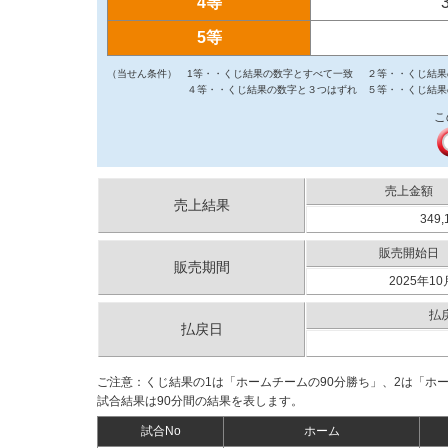
4等
5等
（当せん条件）
1等・・くじ結果の数字とすべて一致
２等・・くじ結果
４等・・くじ結果の数字と３つはずれ
５等・・くじ結果
こ
売上金額
売上結果
349,
販売開始日
販売期間
2025年10
払
払戻日
ご注意：くじ結果の1は「ホームチームの90分勝ち」、2は「ホ
試合結果は90分間の結果を表します。
試合No
ホーム