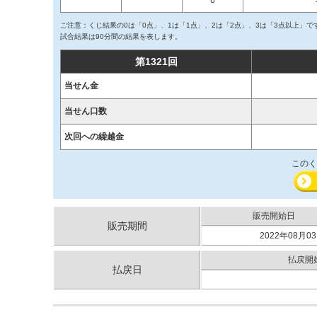
6
ご注意：くじ結果の0は「0点」、1は「1点」、2は「2点」、3は「3点以上」で
試合結果は90分間の結果を表します。
第1321回
当せん金
当せん口数
次回への繰越金
このく
販売開始日
販売期間
2022年08月03
払戻開
払戻日