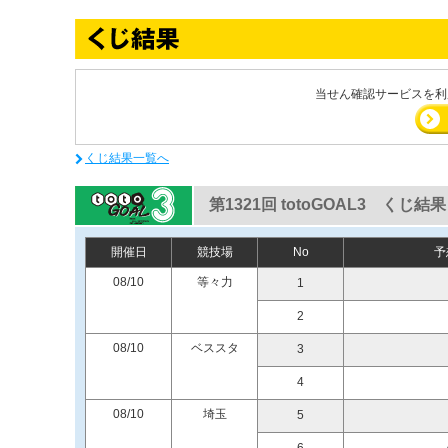
当せん確認サービスを利
くじ結果一覧へ
第1321回 totoGOAL3 くじ結果
開催日
競技場
No
予
08/10
等々力
1
2
08/10
ベススタ
3
4
08/10
埼玉
5