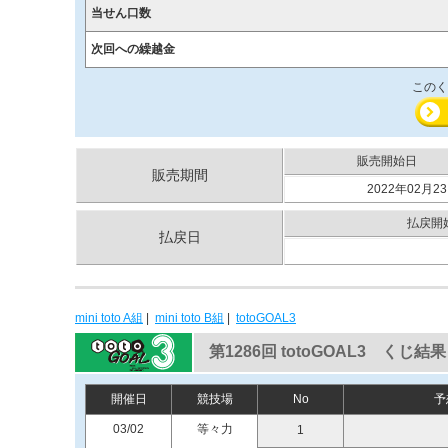
当せん口数
次回への繰越金
このく
販売開始日
販売期間
2022年02月23
払戻開
払戻日
mini toto A組
|
mini toto B組
|
totoGOAL3
第1286回 totoGOAL3 くじ結果
開催日
競技場
No
予
03/02
等々力
1