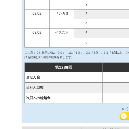
2
03/02
サンガＳ
3
4
03/02
ベススタ
5
6
ご注意：くじ結果の0は「0点」、1は「1点」、2は「2点」、3は「3点以上」で
試合結果は90分間の結果を表します。
第1286回
当せん金
当せん口数
次回への繰越金
このく