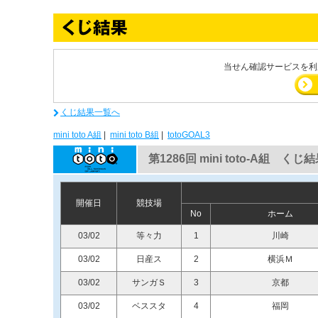
当せん確認サービスを利
くじ結果一覧へ
mini toto A組
|
mini toto B組
|
totoGOAL3
第1286回 mini toto-A組 くじ
開催日
競技場
No
ホーム
03/02
等々力
1
川崎
03/02
日産ス
2
横浜Ｍ
03/02
サンガＳ
3
京都
03/02
ベススタ
4
福岡