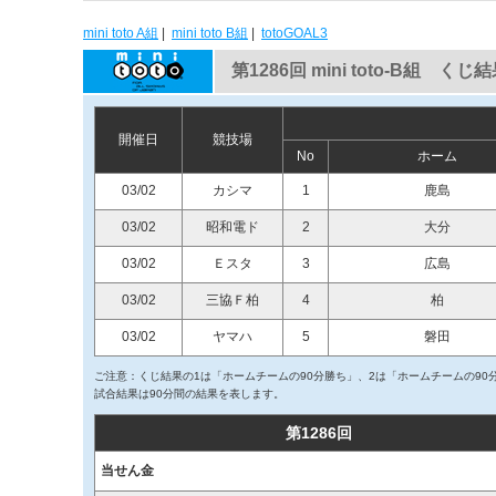
mini toto A組
|
mini toto B組
|
totoGOAL3
第1286回 mini toto-B組 くじ
開催日
競技場
No
ホーム
03/02
カシマ
1
鹿島
03/02
昭和電ド
2
大分
03/02
Ｅスタ
3
広島
03/02
三協Ｆ柏
4
柏
03/02
ヤマハ
5
磐田
ご注意：くじ結果の1は「ホームチームの90分勝ち」、2は「ホームチームの90
試合結果は90分間の結果を表します。
第1286回
当せん金