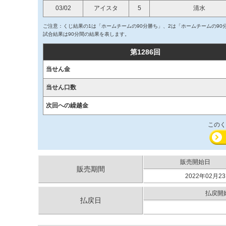
03/02
アイスタ
5
清水
ご注意：くじ結果の1は「ホームチームの90分勝ち」、2は「ホームチームの90
試合結果は90分間の結果を表します。
第1286回
当せん金
当せん口数
次回への繰越金
このく
販売開始日
販売期間
2022年02月23
払戻開
払戻日