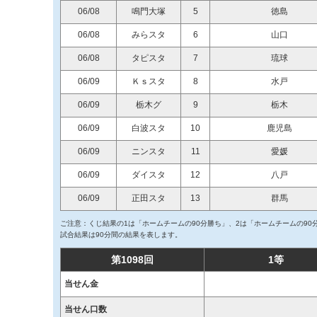
06/08
鳴門大塚
5
徳島
06/08
みらスタ
6
山口
06/08
タピスタ
7
琉球
06/09
Ｋｓスタ
8
水戸
06/09
栃木グ
9
栃木
06/09
白波スタ
10
鹿児島
06/09
ニンスタ
11
愛媛
06/09
ダイスタ
12
八戸
06/09
正田スタ
13
群馬
ご注意：くじ結果の1は「ホームチームの90分勝ち」、2は「ホームチームの90
試合結果は90分間の結果を表します。
第1098回
1等
当せん金
当せん口数