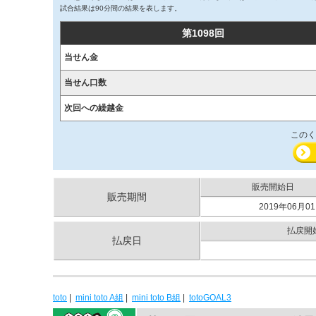
試合結果は90分間の結果を表します。
第1098回
当せん金
当せん口数
次回への繰越金
このく
販売開始日
販売期間
2019年06月01
払戻開
払戻日
toto
|
mini toto A組
|
mini toto B組
|
totoGOAL3