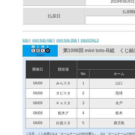
2019年06月01
払戻開
払戻日
toto
|
mini toto A組
|
mini toto B組
|
totoGOAL3
第1098回 mini toto-B組 くじ
開催日
競技場
No
ホーム
06/08
みらスタ
1
山口
06/08
タピスタ
2
琉球
06/09
Ｋｓスタ
3
水戸
06/09
栃木グ
4
栃木
06/09
白波スタ
5
鹿児島
ご注意：くじ結果の1は「ホームチームの90分勝ち」、2は「ホームチームの90