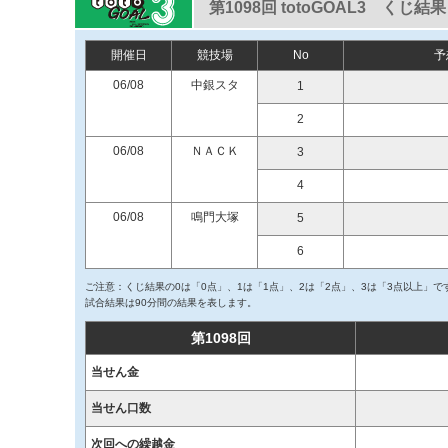
第1098回 totoGOAL3 くじ結果
開催日
競技場
No
予
06/08
中銀スタ
1
2
06/08
ＮＡＣＫ
3
4
06/08
鳴門大塚
5
6
ご注意：くじ結果の0は「0点」、1は「1点」、2は「2点」、3は「3点以上」で
試合結果は90分間の結果を表します。
第1098回
当せん金
当せん口数
次回への繰越金