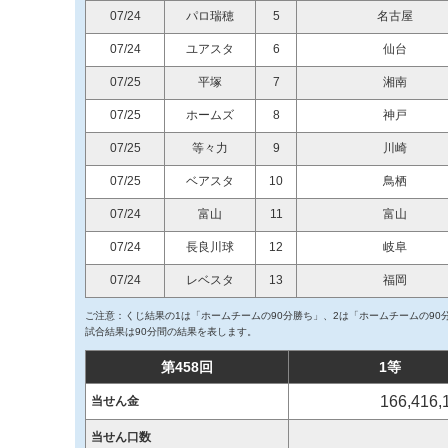
07/24
パロ瑞穂
5
名古屋
07/24
ユアスタ
6
仙台
07/25
平塚
7
湘南
07/25
ホームズ
8
神戸
07/25
等々力
9
川崎
07/25
ベアスタ
10
鳥栖
07/24
富山
11
富山
07/24
長良川球
12
岐阜
07/24
レベスタ
13
福岡
ご注意：くじ結果の1は「ホームチームの90分勝ち」、2は「ホームチームの90
試合結果は90分間の結果を表します。
第458回
1等
166,416
当せん金
当せん口数