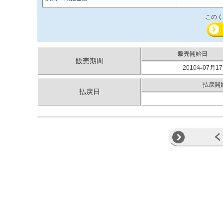
このく
販売開始日
販売期間
2010年07月17
払戻開
払戻日