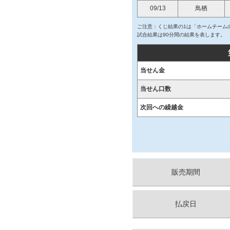
09/13
鳥栖
ご注意：くじ結果の1は「ホームチームの
試合結果は90分間の結果を表します。
当せん金
当せん口数
次回への繰越金
販売期間
払戻日