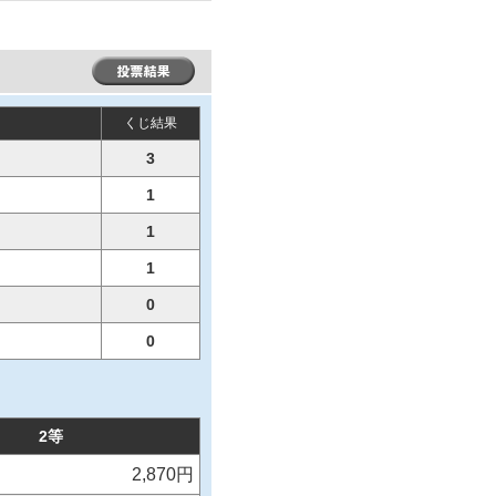
くじ結果
3
1
1
1
0
0
2等
2,870円