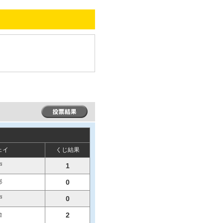
ェイ
くじ結果
戸
1
形
0
戸
0
台
2