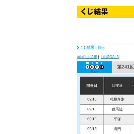
くじ結果一覧へ
mini toto A組
|
totoGOAL3
第241回
開催日
競技場
09/13
札幌厚別
09/13
群馬陸
09/13
平塚
09/13
鳴門