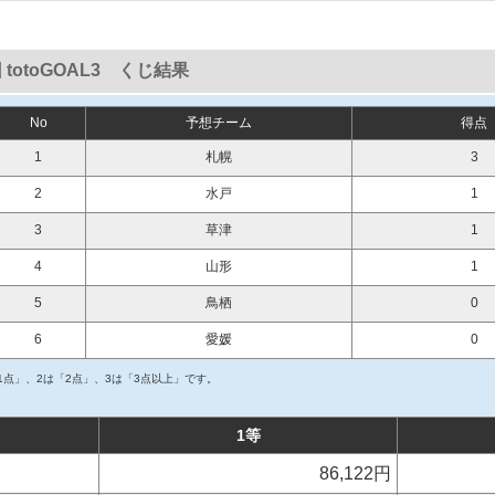
 totoGOAL3 くじ結果
No
予想チーム
得点
1
札幌
3
2
水戸
1
3
草津
1
4
山形
1
5
鳥栖
0
6
愛媛
0
1点」、2は「2点」、3は「3点以上」です。
1等
86,122円