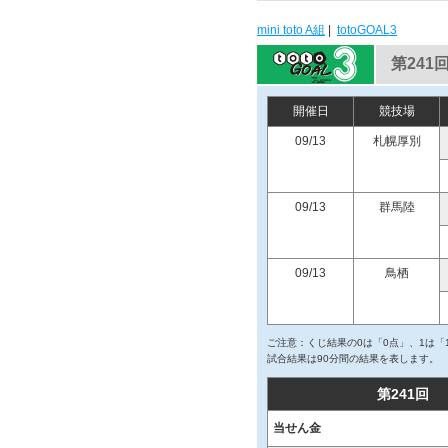
mini toto A組
|
totoGOAL3
第241回
開催日
競技場
09/13
札幌厚別
09/13
群馬陸
09/13
鳥栖
ご注意：くじ結果の0は「0点」、1は「
試合結果は90分間の結果を表します。
第241回
当せん金