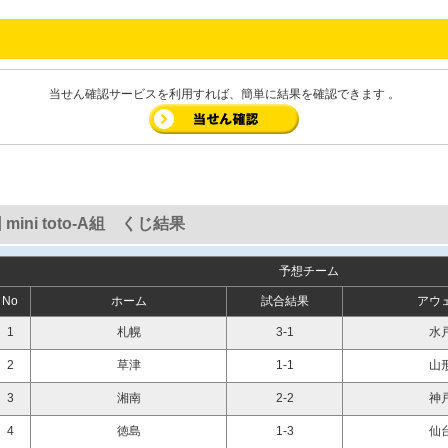
当せん確認サービスを利用すれば、簡単に結果を確認できます 。
 mini toto-A組 くじ結果
予想チーム
No
ホーム
試合結果
アウ
1
札幌
3-1
水
2
草津
1-1
山
3
湘南
2-2
神
4
徳島
1-3
仙