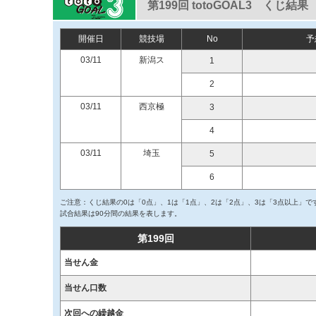
第199回 totoGOAL3 くじ結果
開催日
競技場
No
予
03/11
新潟ス
1
2
03/11
西京極
3
4
03/11
埼玉
5
6
ご注意：くじ結果の0は「0点」、1は「1点」、2は「2点」、3は「3点以上」で
試合結果は90分間の結果を表します。
第199回
当せん金
当せん口数
次回への繰越金