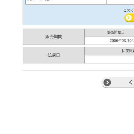
このく
販売開始日
販売期間
2006年03月04
払戻開
払戻日