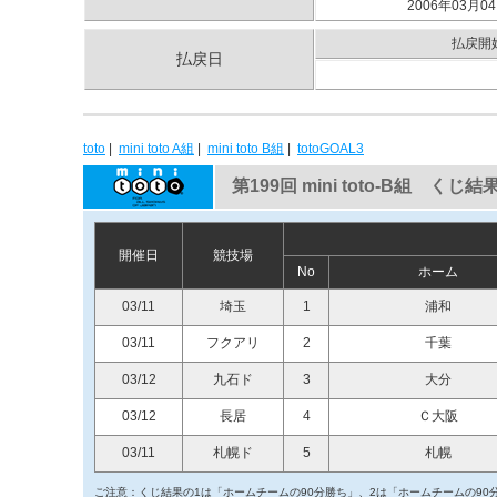
2006年03月04
払戻開
払戻日
toto
|
mini toto A組
|
mini toto B組
|
totoGOAL3
第199回 mini toto-B組 くじ結
開催日
競技場
No
ホーム
03/11
埼玉
1
浦和
03/11
フクアリ
2
千葉
03/12
九石ド
3
大分
03/12
長居
4
Ｃ大阪
03/11
札幌ド
5
札幌
ご注意：くじ結果の1は「ホームチームの90分勝ち」、2は「ホームチームの90