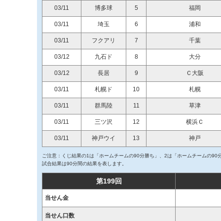
03/11
博多球
5
福岡
03/11
埼玉
6
浦和
03/11
フクアリ
7
千葉
03/12
九石ド
8
大分
03/12
長居
9
Ｃ大阪
03/11
札幌ド
10
札幌
03/11
群馬陸
11
草津
03/11
三ツ沢
12
横浜Ｃ
03/11
神戸ウイ
13
神戸
ご注意：くじ結果の1は「ホームチームの90分勝ち」、2は「ホームチームの90
試合結果は90分間の結果を表します。
第199回
当せん金
当せん口数