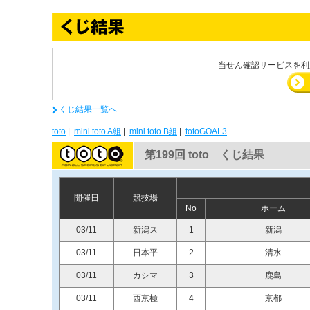
当せん確認サービスを利
くじ結果一覧へ
toto
|
mini toto A組
|
mini toto B組
|
totoGOAL3
第199回 toto くじ結果
開催日
競技場
No
ホーム
03/11
新潟ス
1
新潟
03/11
日本平
2
清水
03/11
カシマ
3
鹿島
03/11
西京極
4
京都