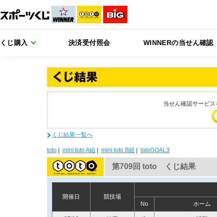
くじ購入
決済受付照会
WINNERの当せん確認
当せん確認サービス
くじ結果一覧へ
toto
|
mini toto A組
|
mini toto B組
|
totoGOAL3
第709回 toto くじ結果
開催日
競技場
No
ホーム